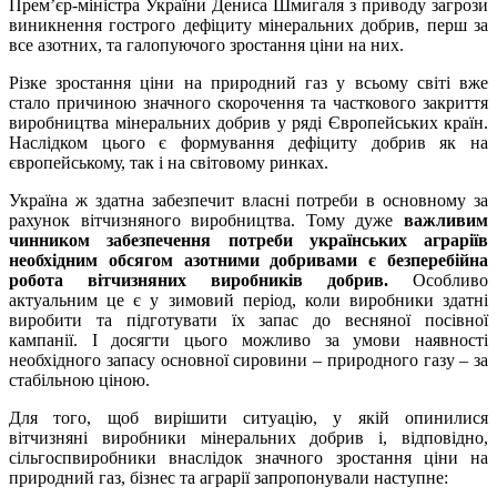
Прем’єр-міністра України Дениса Шмигаля з приводу загрози
виникнення гострого дефіциту мінеральних добрив, перш за
все азотних, та галопуючого зростання ціни на них.
Різке зростання ціни на природний газ у всьому світі вже
стало причиною значного скорочення та часткового закриття
виробництва мінеральних добрив у ряді Європейських країн.
Наслідком цього є формування дефіциту добрив як на
європейському, так і на світовому ринках.
Україна ж здатна забезпечит власні потреби в основному за
рахунок вітчизняного виробництва. Тому дуже
важливим
чинником забезпечення потреби українських аграріїв
необхідним обсягом азотними добривами є безперебійна
робота вітчизняних виробників добрив.
Особливо
актуальним це є у зимовий період, коли виробники здатні
виробити та підготувати їх запас до весняної посівної
кампанії. І досягти цього можливо за умови наявності
необхідного запасу основної сировини – природного газу – за
стабільною ціною.
Для того, щоб вирішити ситуацію, у якій опинилися
вітчизняні виробники мінеральних добрив і, відповідно,
сільгоспвиробники внаслідок значного зростання ціни на
природний газ, бізнес та аграрії запропонували наступне: