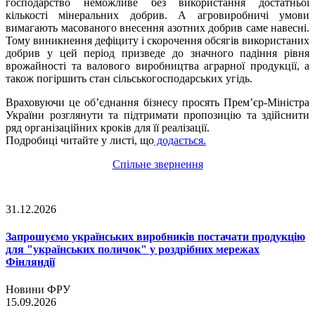
господарство неможливе без використання достатньої
кількості мінеральних добрив. А агровиробничі умови
вимагають масованого внесення азотних добрив саме навесні.
Тому виникнення дефіциту і скорочення обсягів використаних
добрив у цей період призведе до значного падіння рівня
врожайності та валового виробництва аграрної продукції, а
також погіршить стан сільськогосподарських угідь.
Враховуючи це об’єднання бізнесу просять Прем’єр-Міністра
України розглянути та підтримати пропозицію та здійснити
ряд організаційних кроків для її реалізації.
Подробиці читайте у листі, що
додається.
Спільне звернення
31.12.2026
Запрошуємо українських виробників постачати продукцію
для "українських поличок" у роздрібних мережах
Фінляндії
Новини ФРУ
15.09.2026