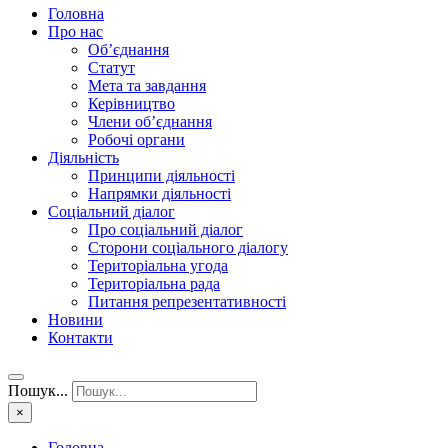
Головна
Про нас
Об’єднання
Статут
Мета та завдання
Керівництво
Члени об’єднання
Робочі органи
Діяльність
Принципи діяльності
Напрямки діяльності
Соціальний діалог
Про соціальний діалог
Сторони соціального діалогу
Територіальна угода
Територіальна рада
Питання репрезентативності
Новини
Контакти
Пошук...
×
Головна