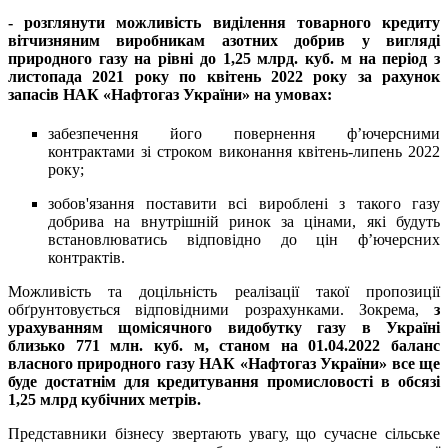
- розглянути можливість виділення товарного кредиту
вітчизняним виробникам азотних добрив у вигляді
природного газу на рівні до 1,25 млрд. куб. м на період з
листопада 2021 року по квітень 2022 року за рахунок
запасів НАК «Нафтогаз України» на умовах:
забезпечення його повернення ф’ючерсними
контрактами зі строком виконання квітень-липень 2022
року;
зобов'язання поставити всі вироблені з такого газу
добрива на внутрішній ринок за цінами, які будуть
встановлюватись відповідно до цін ф’ючерсних
контрактів.
Можливість та доцільність реалізації такої пропозиції
обґрунтовується відповідними розрахунками. Зокрема,
з
урахуванням щомісячного видобутку газу в Україні
близько 771 млн. куб. м, станом на 01.04.2022 баланс
власного природного газу НАК «Нафтогаз України» все ще
буде достатнім для кредитування промисловості в обсязі
1,25 млрд кубічних метрів.
Представники бізнесу звертають увагу, що сучасне сільське