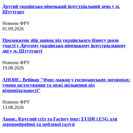
Другий українсько-німецький індустріальний день у м.
Штутгарт
Новини ФРУ
01.09.2026
Продовжено збір заявок від українського бізнесу щодо
участі у Другому українсько-німецькому індустріальному
дні у м. Штутгарті
Новини ФРУ
19.08.2026
АНОНС. Вебінар "Форс-мажор у господарських договорах:
умови застосування та межі звільнення від
відповідальності"
Новини ФРУ
13.08.2026
Анонс. Круглий стіл та Factory tour: EUDR і ESG для
деревообробної та меблевої галузі