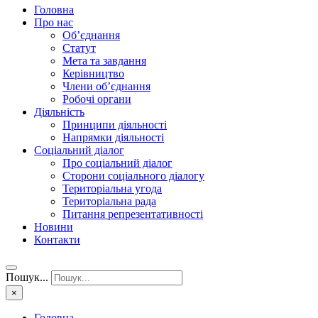
Головна
Про нас
Об’єднання
Статут
Мета та завдання
Керівництво
Члени об’єднання
Робочі органи
Діяльність
Принципи діяльності
Напрямки діяльності
Соціальний діалог
Про соціальний діалог
Сторони соціального діалогу
Територіальна угода
Територіальна рада
Питання репрезентативності
Новини
Контакти
Пошук...
×
Головна