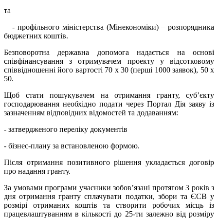
та
- профільного міністерства (Мінекономіки) – розпорядника
бюджетних коштів.
Безповоротна державна допомога надається на основі
співфінансування з отримувачем проекту у відсотковому
співвідношенні його вартості 70 х 30 (перші 1000 заявок), 50 х
50.
Щоб стати пошукувачем на отримання гранту, суб’єкту
господарювання необхідно подати через Портал Дія заяву із
зазначенням відповідних відомостей та додаванням:
- затвердженого переліку документів
- бізнес-плану за встановленою формою.
Після отримання позитивного рішення укладається договір
про надання гранту.
За умовами програми учасники зобов’язані протягом 3 років з
дня отримання гранту сплачувати податки, збори та ЄСВ у
розмірі отриманих коштів та створити робочих місць із
працевлаштуванням в кількості до 25-ти залежно від розміру