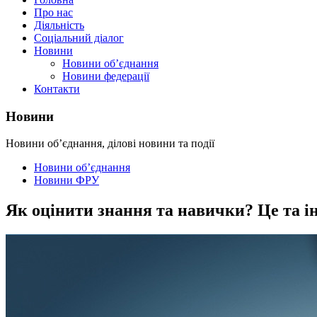
Про нас
Діяльність
Соціальний діалог
Новини
Новини об’єднання
Новини федерації
Контакти
Новини
Новини об’єднання, ділові новини та події
Новини об’єднання
Новини ФРУ
Як оцінити знання та навички? Це та і