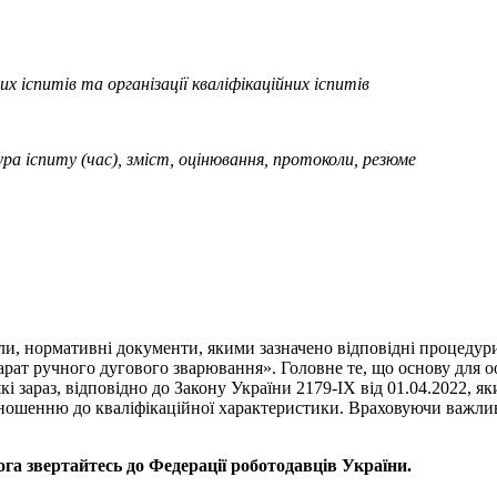
их іспитів та організації кваліфікаційних іспитів
ра іспиту (час), зміст, оцінювання, протоколи, резюме
али, нормативні документи, якими зазначено відповідні процеду
ат ручного дугового зварювання». Головне те, що основу для оо
кі зараз, відповідно до Закону України 2179-IX від 01.04.2022, 
відношенню до кваліфікаційної характеристики. Враховуючи важл
га звертайтесь до Федерації роботодавців України.