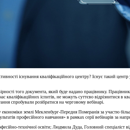
ивності існування кваліфікаційного центру? Існує такий центр у 
вірності того документа, який буде надано працівнику. Працівни
 час кваліфікаційних іспитів, не можуть суттєво відрізнитися в к
тання спробували розібратися на черговому вебінарі.
 економіки землі Мекленбург-Передня Померанія за участю більш
зультатів професійного навчання» в рамках серії вебінарів за на
офесійно-технічної освіти; Людмила Дуда, Головний спеціаліст в