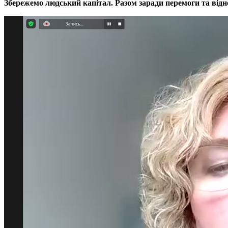
Збережемо людський капітал. Разом заради перемоги та відн