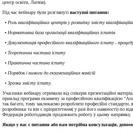
центр освіти, Латвія).
Під час вебінару були розглянуті
наступні питання:
• Роль кваліфікаційних центрів у розвитку змісту кваліфікаційн
• Нормативна база організації кваліфікаційних іспитів
• Документація професійного кваліфікаційного іспиту - процеду
• Теоретична частина іспиту
• Практична частина іспиту
• Порядок і вимоги до екзаменаційних комісій
• Зразки змісту іспиту.
Учасники вебінару отримали від спікерів презентаційні матері
приклад програми екзамену за професійною кваліфікацією "Апар
так багато, тому закликаємо розробляти професійні стандарти, я
розробники та він є пріоритетним( у разі його наявності) по 
Федерація роботодавців продовжить роботу у цьому напрямку.
Якщо у вас є питання або вам потрібна консультація, допомо