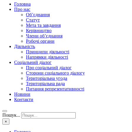
Головна
Про нас
Об’єднання
Статут
Мета та завдання
Керівництво
Члени об’єднання
Робочі органи
Діяльність
Принципи діяльності
Напрямки діяльності
Соціальний діалог
Про соціальний діалог
Сторони соціального діалогу
Територіальна угода
Територіальна рада
Питання репрезентативності
Новини
Контакти
Пошук...
×
Головна