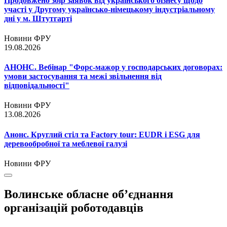
Продовжено збір заявок від українського бізнесу щодо
участі у Другому українсько-німецькому індустріальному
дні у м. Штутгарті
Новини ФРУ
19.08.2026
АНОНС. Вебінар "Форс-мажор у господарських договорах:
умови застосування та межі звільнення від
відповідальності"
Новини ФРУ
13.08.2026
Анонс. Круглий стіл та Factory tour: EUDR і ESG для
деревообробної та меблевої галузі
Новини ФРУ
Волинське обласне об’єднання
організацій роботодавців