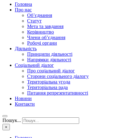
Головна
Про нас
Об’єднання
Статут
Мета та завдання
Керівництво
Члени об’єднання
Робочі органи
Діяльність
Принципи діяльності
Напрямки діяльності
Соціальний діалог
Про соціальний діалог
Сторони соціального діалогу
Територіальна угода
Територіальна рада
Питання репрезентативності
Новини
Контакти
Пошук...
×
Головна