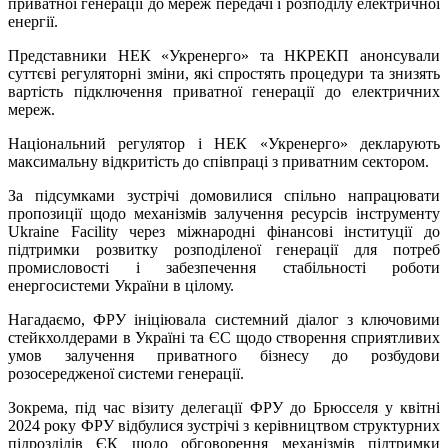
приватної генерації до мереж передачі і розподілу електричної
енергії.
Представники НЕК «Укренерго» та НКРЕКП анонсували
суттєві регуляторні зміни, які спростять процедури та знизять
вартість підключення приватної генерації до електричних
мереж.
Національний регулятор і НЕК «Укренерго» декларують
максимальну відкритість до співпраці з приватним сектором.
За підсумками зустрічі домовилися спільно напрацювати
пропозиції щодо механізмів залучення ресурсів інструменту
Ukraine Facility через міжнародні фінансові інституції до
підтримки розвитку розподіленої генерації для потреб
промисловості і забезпечення стабільності роботи
енергосистеми України в цілому.
Нагадаємо, ФРУ ініціювала системний діалог з ключовими
стейкхолдерами в Україні та ЄС щодо створення сприятливих
умов залучення приватного бізнесу до розбудови
розосередженої системи генерації.
Зокрема, під час візиту делегації ФРУ до Брюсселя у квітні
2024 року ФРУ відбулися зустрічі з керівництвом структурних
підрозділів ЄК щодо обговорення механізмів підтримки