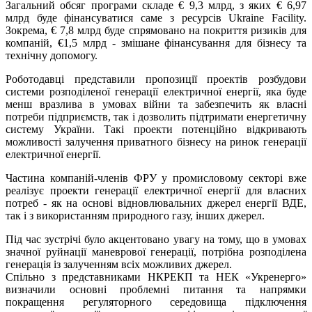
Загальний обсяг програми складе € 9,3 млрд, з яких € 6,97
млрд буде фінансуватися саме з ресурсів Ukraine Facility.
Зокрема, € 7,8 млрд буде спрямовано на покриття ризиків для
компаній, €1,5 млрд - змішане фінансування для бізнесу та
технічну допомогу.
Роботодавці представили пропозиції проектів розбудови
системи розподіленої генерації електричної енергії, яка буде
менш вразлива в умовах війни та забезпечить як власні
потреби підприємств, так і дозволить підтримати енергетичну
систему України. Такі проекти потенційно відкривають
можливості залучення приватного бізнесу на ринок генерації
електричної енергії.
Частина компаній-членів ФРУ у промисловому секторі вже
реалізує проекти генерації електричної енергії для власних
потреб - як на основі відновлювальних джерел енергії ВДЕ,
так і з використанням природного газу, інших джерел.
Під час зустрічі було акцентовано увагу на тому, що в умовах
значної руйнації маневрової генерації, потрібна розподілена
генерація із залученням всіх можливих джерел.
Спільно з представниками НКРЕКП та НЕК «Укренерго»
визначили основні проблемні питання та напрямки
покращення регуляторного середовища підключення