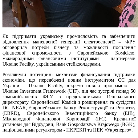
Як підтримати українську промисловість та забезпечити
відновлення маневреної генерації електроенергії – ФРУ
обговорила потреби бізнесу та можливості посилення
фінансової спроможності з Європейською Комісією,
міжнародними фінансовими інституціями – партнерами
Ukraine Facility, українськими стейкхолдерами.
Розглянули потенційні механізми фінансування підтримки
економіки, що передбачені новим інструментом ЄС для
України – Ukraine Facility, зокрема новою програмою —
Ukraine Investment Framework (UIF), під час зустрічі понад 50
компаній-членів ФРУ з представниками Генерального
директорату Європейської Комісії з розширення та сусідства
DG NEAR, Європейського Банку Реконструкції та Розвитку
(EBRD), Європейського Інвестиційного банку (EIB),
Міжнародної Фінансової Корпорації (IFC), Кредитної
установи для Відбудови, Bank Gospodarstwa Krajowego (BGK),
національними регулятором - НКРЕКП та НЕК «Укренерго».