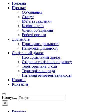
Головна
Про нас
Об’єднання
Статут
Мета та завдання
Керівництво
Члени об’єднання
Робочі органи
Діяльність
Принципи діяльності
Напрямки діяльності
Соціальний діалог
Про соціальний діалог
Сторони соціального діалогу
Територіальна угода
Територіальна рада
Питання репрезентативності
Новини
Контакти
Пошук...
×
Головна