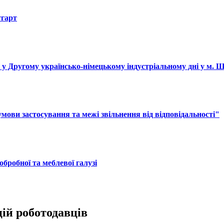
тгарт
і у Другому українсько-німецькому індустріальному дні у м. 
ови застосування та межі звільнення від відповідальності"
обробної та меблевої галузі
цій роботодавців