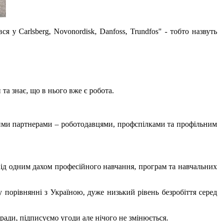
 у Carlsberg, Novonordisk, Danfoss, Trundfos" - тобто назвуть
та знає, що в нього вже є робота.
льними партнерами – роботодавцями, профспілками та профільним
 під одним дахом професійного навчання, програм та навчальних
у порівнянні з Україною, дуже низький рівень безробіття серед
ади, підписуємо угоди але нічого не змінюється.