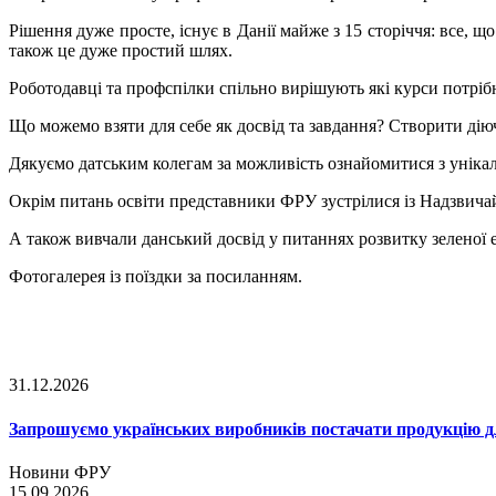
Рішення дуже просте, існує в Данії майже з 15 сторіччя: все, 
також це дуже простий шлях.
Роботодавці та профспілки спільно вирішують які курси потрібн
Що можемо взяти для себе як досвід та завдання? Створити дію
Дякуємо датським колегам за можливість ознайомитися з унікал
Окрім питань освіти представники ФРУ зустрілися із Надзви
А також вивчали данський досвід у питаннях розвитку зеленої е
Фотогалерея із поїздки за посиланням.
31.12.2026
Запрошуємо українських виробників постачати продукцію д
Новини ФРУ
15.09.2026