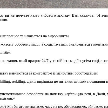
, ви не почуєте назву учбового закладу. Вам скажуть: "Я вчився
ання.
дент працює та навчається на виробництві.
ньому робочому місці, а соціалізується, знайомиться з колегами 
ольбек.
о навчання, який працює 24/7 у тісній взаємодії з усіма соціа
чатку навчаються за контрактом із майбутнім роботодавцем.
illing, reskillng. Данія вирішила це питання шляхом поєднання
унеможливлює безробіття на початку кар'єри (до речі, в Данії, 
ацівнику.
ю? Ми багато витрачаємо часу на це, обговорюємо, збираємо нар