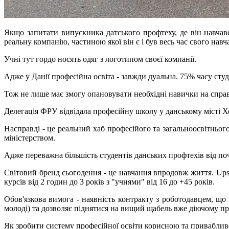
Якщо запитати випускника датського профтеху, де він навчався
реальну компанію, частиною якої він є і був весь час свого навч
Учні тут гордо носять одяг з логотипом своєї компанії.
Адже у Данії професійна освіта - завжди дуальна. 75% часу сту
Тож не лише має змогу опановувати необхідні навички на справж
Делегація ФРУ відвідала професійну школу у данському місті Х
Насправді - це реальний хаб професійого та загальноосвітньог
міністерством.
Адже переважна більшість студентів данських профтехів від по
Світовий бренд сьогодення - це навчання впродовж життя. Upsk
курсів від 2 годин до 3 років з "учнями" від 16 до +45 років.
Обов'язкова вимога - наявність контракту з роботодавцем, що 
молоді) та дозволяє піднятися на вищий щабель вже діючому пр
Як зробити систему професійної освіти корисною та привабливо