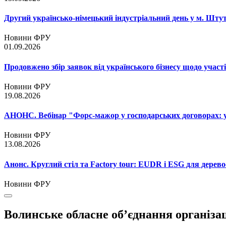
Другий українсько-німецький індустріальний день у м. Шту
Новини ФРУ
01.09.2026
Продовжено збір заявок від українського бізнесу щодо участ
Новини ФРУ
19.08.2026
АНОНС. Вебінар "Форс-мажор у господарських договорах: ум
Новини ФРУ
13.08.2026
Анонс. Круглий стіл та Factory tour: EUDR і ESG для дерево
Новини ФРУ
Волинське обласне об’єднання організа