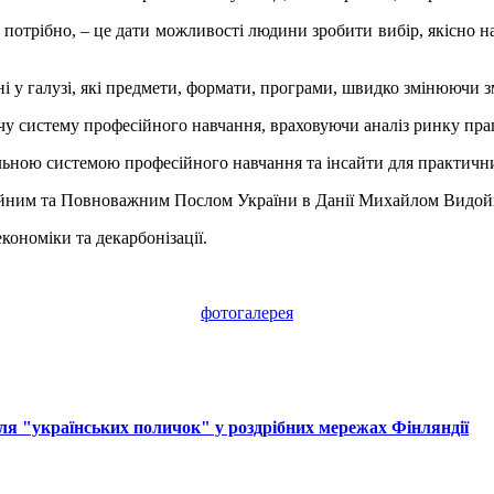
що потрібно, – це дати можливості людини зробити вибір, якісно н
і у галузі, які предмети, формати, програми, швидко змінюючи з
чу систему професійного навчання, враховуючи аналіз ринку прац
ьною системою професійного навчання та інсайти для практичних 
чайним та Повноважним Послом України в Данії Михайлом Видо
кономіки та декарбонізації.
фотогалерея
ля "українських поличок" у роздрібних мережах Фінляндії