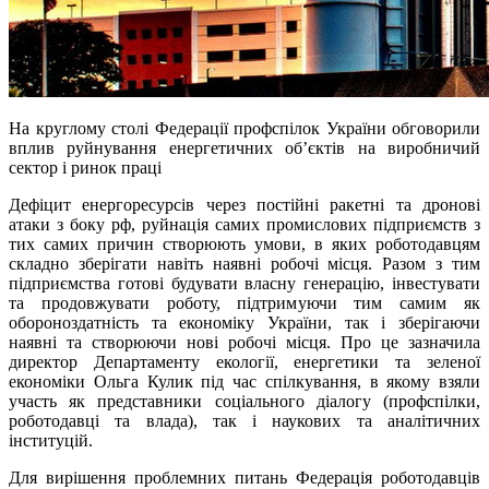
На круглому столі Федерації профспілок України обговорили
вплив руйнування енергетичних об’єктів на виробничий
сектор і ринок праці
Дефіцит енергоресурсів через постійні ракетні та дронові
атаки з боку рф, руйнація самих промислових підприємств з
тих самих причин створюють умови, в яких роботодавцям
складно зберігати навіть наявні робочі місця. Разом з тим
підприємства готові будувати власну генерацію, інвестувати
та продовжувати роботу, підтримуючи тим самим як
обороноздатність та економіку України, так і зберігаючи
наявні та створюючи нові робочі місця. Про це зазначила
директор Департаменту екології, енергетики та зеленої
економіки Ольга Кулик під час спілкування, в якому взяли
участь як представники соціального діалогу (профспілки,
роботодавці та влада), так і наукових та аналітичних
інституцій.
Для вирішення проблемних питань Федерація роботодавців