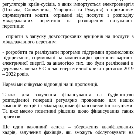
регуляторів країн-сусідів, з яких імпортується електроенергія
(Польща, Словаччина, Угорщина та Румунія) з проханням
спрямовувати кошти, отримані від послуги з розподілу
міждержавних перетинів на розширення потужності
перетинів;
- сприяти в запуску довгострокових аукціонів на послуги з
міждержавного перетину;
- розробити та реалізувати програми підтримки промислових
підприємств, спрямовані на компенсацію зростання вартості
електричної енергії, за аналогією тих, що були реалізовані в
державах-членах ЄС в час енергетичної кризи протягом 2019
– 2022 років.
Наразі ми очікуємо відповіді на ці пропозиції.
Також для залучення фінансування на будівництво
розподіленої генерації регулярно проводимо для наших
компаній зустрічі з міжнародними фінансовими інституціями.
Та вже маємо позитивні рішення щодо фінансування таких
проектів.
Ще один важливий аспект – збереження кваліфікованих
кадрів, залучення фахівців, які зможуть обслуговувати на