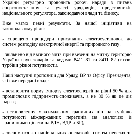
України регулярно проводить робочі наради з питань
енергопостачання за участі урядовців, представників
національного регулятора, законодавчої влади та бізнесу.
Вже маємо певні результати. За нашої ініціативи на
законодавчому рівні:
- спрощено процедури приєднання електроустановок до
систем розподілу електричної енергії та природного газу;
- звільнено від ввізного мита при ввезенні на митну територію
України груп товарів за кодами 8411 81 та 8411 82 (газові
турбіни різної потужності).
Наші наступні пропозиції для Уряду, ВР та Офісу Президента,
які вже передані владі:
- встановити норму імпорту електроенергії на рівні 50 % для
промислових підприємств-споживачів, а не 80 % як це діє
наразі;
- встановлення максимальних граничних цін на купівлю
потужності міждержавних перетинів (за аналогією із
граничними цінами на РДН, ВДР и БР);
- звернутися до національних операторів систем передач та