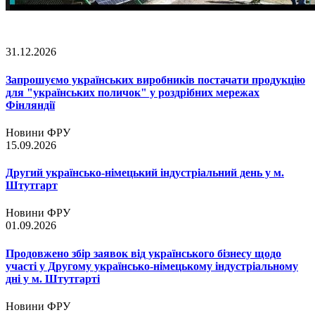
31.12.2026
Запрошуємо українських виробників постачати продукцію
для "українських поличок" у роздрібних мережах
Фінляндії
Новини ФРУ
15.09.2026
Другий українсько-німецький індустріальний день у м.
Штутгарт
Новини ФРУ
01.09.2026
Продовжено збір заявок від українського бізнесу щодо
участі у Другому українсько-німецькому індустріальному
дні у м. Штутгарті
Новини ФРУ