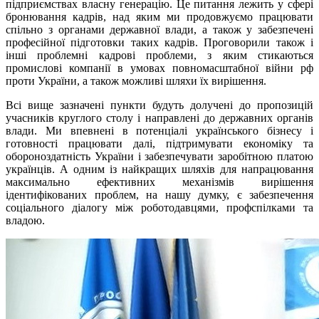
підприємствах власну генерацію. Це питання лежить у сфері
бронювання кадрів, над яким ми продовжуємо працювати
спільно з органами державної влади, а також у забезпечені
професійної підготовки таких кадрів. Проговорили також і
інші проблемні кадрові проблеми, з яким стикаються
промислові компанії в умовах повномасштабної війни рф
проти України, а також можливі шляхи їх вирішення.
Всі вище зазначені пункти будуть долучені до пропозицій
учасників круглого столу і направлені до державних органів
влади. Ми впевнені в потенціалі українського бізнесу і
готовності працювати далі, підтримувати економіку та
обороноздатність України і забезпечувати заробітною платою
українців. А одним із найкращих шляхів для напрацювання
максимально ефективних механізмів вирішення
ідентифікованих проблем, на нашу думку, є забезпечення
соціального діалогу між роботодавцями, профспілками та
владою.