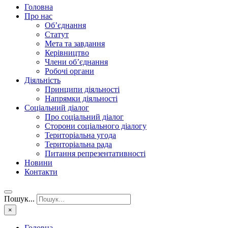
Головна
Про нас
Об’єднання
Статут
Мета та завдання
Керівництво
Члени об’єднання
Робочі органи
Діяльність
Принципи діяльності
Напрямки діяльності
Соціальний діалог
Про соціальний діалог
Сторони соціального діалогу
Територіальна угода
Територіальна рада
Питання репрезентативності
Новини
Контакти
Пошук...
×
Головна