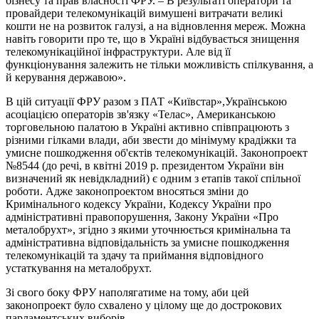
бізнесу та прав власності ФРУ. – В результаті оператори та
провайдери телекомунікацій вимушені витрачати великі
кошти не на розвиток галузі, а на відновлення мереж. Можна
навіть говорити про те, що в Україні відбувається знищення
телекомунікаційної інфраструктури. Але від її
функціонування залежить не тільки можливість спілкування, а
й керування державою».
В цій ситуації ФРУ разом з ПАТ «Київстар»,Українською
асоціацією операторів зв'язку «Телас», Американською
торговельною палатою в Україні активно співпрацюють з
різними гілками влади, аби звести до мінімуму крадіжки та
умисне пошкодження об'єктів телекомунікацій. Законопроект
№8544 (до речі, в квітні 2019 р. президентом України він
визначений як невідкладний) є одним з етапів такої спільної
роботи. Адже законопроектом вносяться зміни до
Кримінального кодексу України, Кодексу України про
адміністративні правопорушення, Закону України «Про
металобрухт», згідно з якими уточнюється кримінальна та
адміністративна відповідальність за умисне пошкодження
телекомунікацій та здачу та приймання відповідного
устаткування на металобрухт.
Зі свого боку ФРУ наполягатиме на тому, аби цей
законопроект було схвалено у цілому ще до дострокових
парламентських виборів.