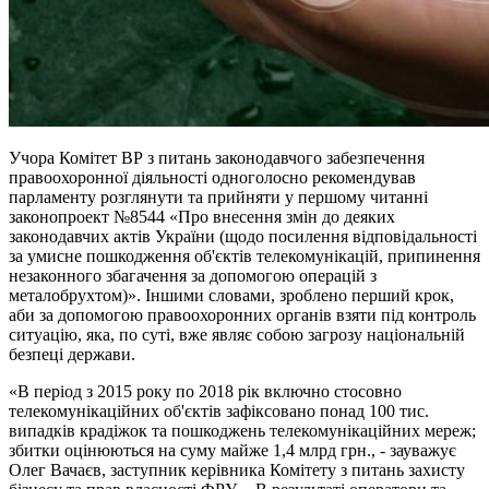
Учора Комітет ВР з питань законодавчого забезпечення
правоохоронної діяльності одноголосно рекомендував
парламенту розглянути та прийняти у першому читанні
законопроект №8544 «Про внесення змін до деяких
законодавчих актів України (щодо посилення відповідальності
за умисне пошкодження об'єктів телекомунікацій, припинення
незаконного збагачення за допомогою операцій з
металобрухтом)». Іншими словами, зроблено перший крок,
аби за допомогою правоохоронних органів взяти під контроль
ситуацію, яка, по суті, вже являє собою загрозу національній
безпеці держави.
«В період з 2015 року по 2018 рік включно стосовно
телекомунікаційних об'єктів зафіксовано понад 100 тис.
випадків крадіжок та пошкоджень телекомунікаційних мереж;
збитки оцінюються на суму майже 1,4 млрд грн., - зауважує
Олег Вачаєв, заступник керівника Комітету з питань захисту