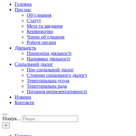
Головна
Про нас
Об’єднання
Статут
Мета та завдання
Керівництво
Члени об’єднання
Робочі органи
Діяльність
Принципи діяльності
Напрямки діяльності
Соціальний діалог
Про соціальний діалог
Сторони соціального діалогу
Територіальна угода
Територіальна рада
Питання репрезентативності
Новини
Контакти
Пошук...
×
Головна