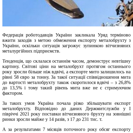
Федерація роботодавців України закликала Уряд терміново
вжити заходів з метою обмеження експорту металобрухту з
України, оскільки ситуація загрожує зупинкою вітчизняних
металургійних підприємств.
Тенденція, що склалася останнім часом, демонструє невтішну
картину. Світові ціни на металобрухт протягом останнього
року зросли більше ніж вдвічі, а експорте мито залишилось на
рівні 58 євро за тонну. За такої ситуації співвідношення мита
до вартості металобрухту також скоротилося вдвічі – з 26,8%
до 13,5% і тому такий рівень мита вже не є стримуючим
фактором.
За таких умов Україна почала різко збільшувати експорт
металобрухту. Відповідно до даних Держмитслужби у І
півріччі 2021 року поставки вітчизняного брухту на зовнішні
ринки зросли майже у 14 разів, з 17 до 231 тис. т.
А за результатами 7 місяців поточного року обсяг експорту