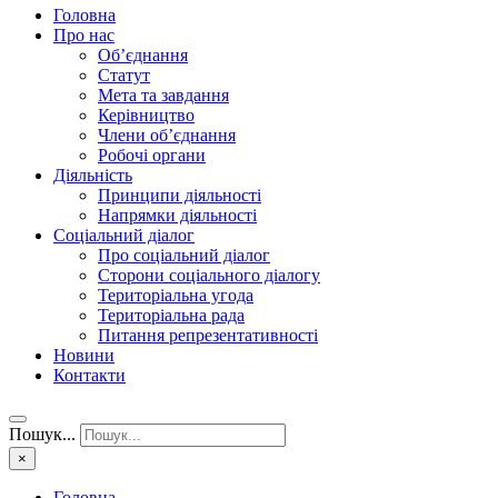
Головна
Про нас
Об’єднання
Статут
Мета та завдання
Керівництво
Члени об’єднання
Робочі органи
Діяльність
Принципи діяльності
Напрямки діяльності
Соціальний діалог
Про соціальний діалог
Сторони соціального діалогу
Територіальна угода
Територіальна рада
Питання репрезентативності
Новини
Контакти
Пошук...
×
Головна