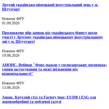
Другий українсько-німецький індустріальний день у м.
Штутгарт
Новини ФРУ
01.09.2026
Продовжено збір заявок від українського бізнесу щодо
участі у Другому українсько-німецькому індустріальному
дні у м. Штутгарті
Новини ФРУ
19.08.2026
АНОНС. Вебінар "Форс-мажор у господарських договорах:
умови застосування та межі звільнення від
відповідальності"
Новини ФРУ
13.08.2026
Анонс. Круглий стіл та Factory tour: EUDR і ESG для
деревообробної та меблевої галузі