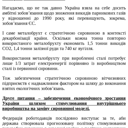
Нагадаємо, що не так давно Україна взяла на себе досить
амбітні зобов’язання щодо зниження викидів парникових газів
у відношенні до 1990 року, які перевищують, зокрема,
зобов’язання ЄС.
І саме металобрухт є стратегічною сировиною в контексті
декарбонізації країни. Оскільки кожна тонна повторно
використаного металобрухту економить 1,5 тонни викидів
СО2, 1,4 тонни залізної руди та 740 кг вугілля.
Використання металобрухту при виробленні сталі потребує
лише 1/3 затрат електроенергії порівняно із виробництвом
сталі із первинної сировини.
Тож забезпечення стратегічною сировиною вітчизняних
підприємств є надважливим фактором на шляху до виконання
взятих екологічних зобов’язань.
Друге питання – забезпечення економічного зростання
України шляхом стимулювання внутрішнього
виробництва на заміну сировинної моделі.
Федерація роботодавців послідовно виступає за те, аби
держава створювала прогнозовану політику стимулювання