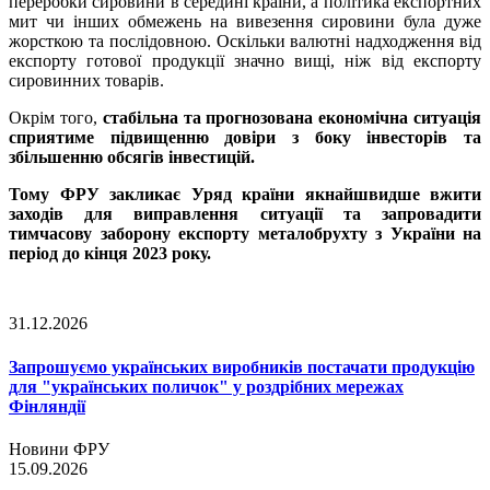
переробки сировини в середині країни, а політика експортних
мит чи інших обмежень на вивезення сировини була дуже
жорсткою та послідовною. Оскільки валютні надходження від
експорту готової продукції значно вищі, ніж від експорту
сировинних товарів.
Окрім того,
стабільна та прогнозована економічна ситуація
сприятиме підвищенню довіри з боку інвесторів та
збільшенню обсягів інвестицій.
Тому ФРУ закликає Уряд країни якнайшвидше вжити
заходів для виправлення ситуації та запровадити
тимчасову заборону експорту металобрухту з України на
період до кінця 2023 року.
31.12.2026
Запрошуємо українських виробників постачати продукцію
для "українських поличок" у роздрібних мережах
Фінляндії
Новини ФРУ
15.09.2026