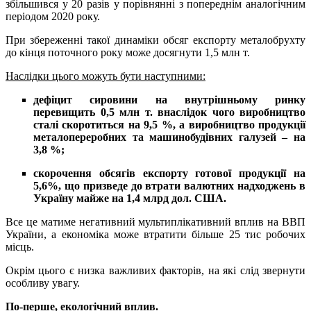
збільшився у 20 разів у порівнянні з попереднім аналогічним
періодом 2020 року.
При збереженні такої динаміки обсяг експорту металобрухту
до кінця поточного року може досягнути 1,5 млн т.
Наслідки цього можуть бути наступними:
дефіцит сировини на внутрішньому ринку
перевищить 0,5 млн т. внаслідок чого виробництво
сталі скоротиться на 9,5 %, а виробництво продукції
металопереробних та машинобудівних галузей – на
3,8 %;
скорочення обсягів експорту готової продукції на
5,6%, що призведе до втрати валютних надходжень в
Україну майже на 1,4 млрд дол. США.
Все це матиме негативний мультиплікативний вплив на ВВП
України, а економіка може втратити більше 25 тис робочих
місць.
Окрім цього є низка важливих факторів, на які слід звернути
особливу увагу.
По-перше, екологічний вплив.