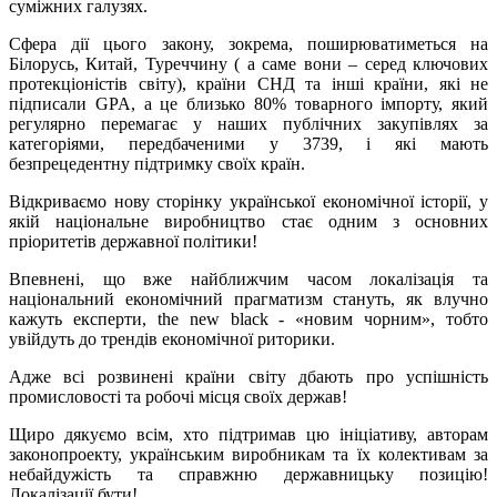
суміжних галузях.
Сфера дії цього закону, зокрема, поширюватиметься на
Білорусь, Китай, Туреччину ( а саме вони – серед ключових
протекціоністів світу), країни СНД та інші країни, які не
підписали GPA, а це близько 80% товарного імпорту, який
регулярно перемагає у наших публічних закупівлях за
категоріями, передбаченими у 3739, і які мають
безпрецедентну підтримку своїх країн.
Відкриваємо нову сторінку української економічної історії, у
якій національне виробництво стає одним з основних
пріоритетів державної політики!
Впевнені, що вже найближчим часом локалізація та
національний економічний прагматизм стануть, як влучно
кажуть експерти, the new black - «новим чорним», тобто
увійдуть до трендів економічної риторики.
Адже всі розвинені країни світу дбають про успішність
промисловості та робочі місця своїх держав!
Щиро дякуємо всім, хто підтримав цю ініціативу, авторам
законопроекту, українським виробникам та їх колективам за
небайдужість та справжню державницьку позицію!
Локалізації бути!