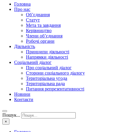
Головна
Про нас
Об’єднання
Статут
Мета та завдання
Керівництво
Члени об’єднання
Робочі органи
Діяльність
Принципи діяльності
Напрямки діяльності
Соціальний діалог
Про соціальний діалог
Сторони соціального діалогу
Територіальна угода
Територіальна рада
Питання репрезентативності
Новини
Контакти
Пошук...
×
Головна