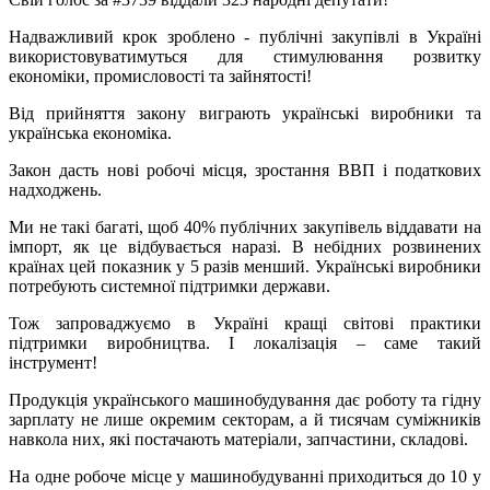
Надважливий крок зроблено - публічні закупівлі в Україні
використовуватимуться для стимулювання розвитку
економіки, промисловості та зайнятості!
Від прийняття закону виграють українські виробники та
українська економіка.
Закон дасть нові робочі місця, зростання ВВП і податкових
надходжень.
Ми не такі багаті, щоб 40% публічних закупівель віддавати на
імпорт, як це відбувається наразі. В небідних розвинених
країнах цей показник у 5 разів менший. Українські виробники
потребують системної підтримки держави.
Тож запроваджуємо в Україні кращі світові практики
підтримки виробництва. І локалізація – саме такий
інструмент!
Продукція українського машинобудування дає роботу та гідну
зарплату не лише окремим секторам, а й тисячам суміжників
навкола них, які постачають матеріали, запчастини, складові.
На одне робоче місце у машинобудуванні приходиться до 10 у