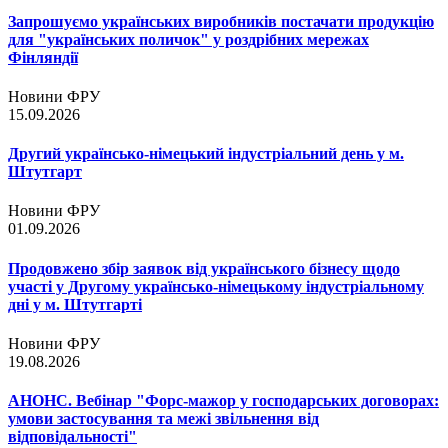
Запрошуємо українських виробників постачати продукцію
для "українських поличок" у роздрібних мережах
Фінляндії
Новини ФРУ
15.09.2026
Другий українсько-німецький індустріальний день у м.
Штутгарт
Новини ФРУ
01.09.2026
Продовжено збір заявок від українського бізнесу щодо
участі у Другому українсько-німецькому індустріальному
дні у м. Штутгарті
Новини ФРУ
19.08.2026
АНОНС. Вебінар "Форс-мажор у господарських договорах:
умови застосування та межі звільнення від
відповідальності"