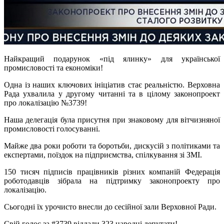
Найкращий подарунок «під ялинку» для української
промисловості та економіки!
Одна із наших ключових ініціатив стає реальністю. Верховна
Рада ухвалила у другому читанні та в цілому законопроект
про локалізацію №3739!
Наша делегація була присутня при знаковому для вітчизняної
промисловості голосуванні.
Майже два роки роботи та боротьби, дискусій з політиками та
експертами, поїздок на підприємства, спілкування зі ЗМІ.
150 тисяч підписів працівників різних компаній Федерація
роботодавців зібрала на підтримку законопроекту про
локалізацію.
Сьогодні їх урочисто внесли до сесійної зали Верховної Ради.
Свій голос за #3739 віддали 323 народні депутати!