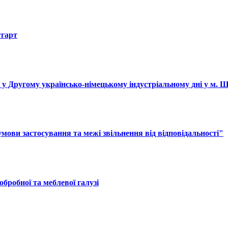
тгарт
і у Другому українсько-німецькому індустріальному дні у м. 
ови застосування та межі звільнення від відповідальності"
обробної та меблевої галузі