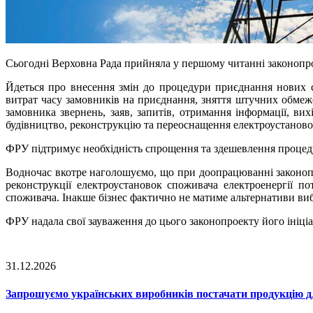
Сьогодні Верховна Рада прийняла у першому читанні законоп
Йдеться про внесення змін до процедури приєднання нових сп
витрат часу замовників на приєднання, зняття штучних обмеж
замовника звернень, заяв, запитів, отримання інформації, ви
будівництво, реконструкцію та переоснащення електроустаново
ФРУ підтримує необхідність спрощення та здешевлення процеду
Водночас вкотре наголошуємо, що при доопрацюванні законопр
реконструкції електроустановок споживача електроенергії
споживача. Інакше бізнес фактично не матиме альтернативи ви
ФРУ надала свої зауваження до цього законопроекту його ініці
31.12.2026
Запрошуємо українських виробників постачати продукцію д