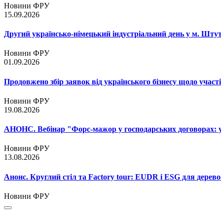
Новини ФРУ
15.09.2026
Другий українсько-німецький індустріальний день у м. Шту
Новини ФРУ
01.09.2026
Продовжено збір заявок від українського бізнесу щодо участ
Новини ФРУ
19.08.2026
АНОНС. Вебінар "Форс-мажор у господарських договорах: ум
Новини ФРУ
13.08.2026
Анонс. Круглий стіл та Factory tour: EUDR і ESG для дерево
Новини ФРУ