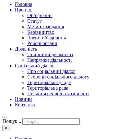
Головна
Про нас
Об’єднання
Статут
Мета та завдання
Керівництво
Члени об’єднання
Робочі органи
Діяльність
Принципи діяльності
Напрямки діяльності
Соціальний діалог
Про соціальний діалог
Сторони соціального діалогу
Територіальна угода
Територіальна рада
Питання репрезентативності
Новини
Контакти
Пошук...
×
Головна