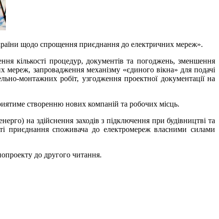
України щодо спрощення приєднання до електричних мереж».
ення кількості процедур, документів та погоджень, зменшення
х мереж, запровадження механізму «єдиного вікна» для подачі
вельно-монтажних робіт, узгодження проектної документації на
риятиме створенню нових компаній та робочих місць.
рго) на здійснення заходів з підключення при будівництві та
сті приєднання споживача до електромереж власними силами
нопроекту до другого читання.