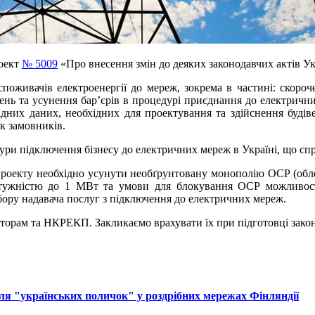
роект
№ 5009
«Про внесення змін до деяких законодавчих актів 
оживачів електроенергії до мереж, зокрема в частині: скороч
ень та усунення бар’єрів в процедурі приєднання до електрични
хідних даних, необхідних для проектування та здійснення буді
к замовників.
ри підключення бізнесу до електричних мереж в Україні, що сп
оекту необхідно усунути необґрунтовану монополію ОСР (облене
 потужністю до 1 МВт та умови для блокування ОСР можливо
бору надавача послуг з підключення до електричних мереж.
аторам та НКРЕКП. Закликаємо врахувати їх при підготовці зако
ля "українських поличок" у роздрібних мережах Фінляндії