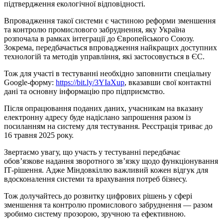
підтвердження екологічної відповідності.
Впровадження такої системи є частиною реформи зменшення
та контролю промислового забруднення, яку Україна
розпочала в рамках інтеграції до Європейського Союзу.
Зокрема, передбачається впровадження найкращих доступних
технологій та методів управління, які застосовується в ЄС.
Тож для участі в тестуванні необхідно заповнити спеціальну
Google-форму:
https://bit.ly/3YIaXup
, вказавши свої контактні
дані та основну інформацію про підприємство.
Після опрацювання поданих даних, учасникам на вказану
електронну адресу буде надіслано запрошення разом із
посиланням на систему для тестування. Реєстрація триває до
16 травня 2025 року.
Звертаємо увагу, що участь у тестуванні передбачає
обов’язкове надання зворотного зв’язку щодо функціонування
ІТ-рішення. Адже Міндовкіллю важливий кожен відгук для
вдосконалення системи та врахування потреб бізнесу.
Тож долучайтесь до розвитку цифрових рішень у сфері
зменшення та контролю промислового забруднення — разом
зробимо систему прозорою, зручною та ефективною.