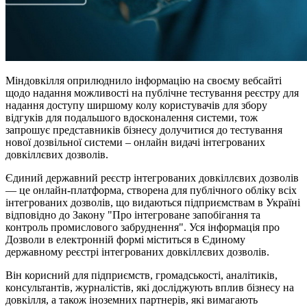
Міндовкілля оприлюднило інформацію на своєму вебсайті
щодо надання можливості на публічне тестування реєстру для
надання доступу ширшому колу користувачів для збору
відгуків для подальшого вдосконалення системи, тож
запрошує представників бізнесу долучитися до тестування
нової дозвільної системи – онлайн видачі інтегрованих
довкіллєвих дозволів.
Єдиний державний реєстр інтегрованих довкіллєвих дозволів
— це онлайн-платформа, створена для публічного обліку всіх
інтегрованих дозволів, що видаються підприємствам в Україні
відповідно до Закону "Про інтегроване запобігання та
контроль промислового забруднення". Уся інформація про
Дозволи в електронній формі міститься в Єдиному
державному реєстрі інтегрованих довкіллєвих дозволів.
Він корисний для підприємств, громадськості, аналітиків,
консультантів, журналістів, які досліджують вплив бізнесу на
довкілля, а також іноземних партнерів, які вимагають