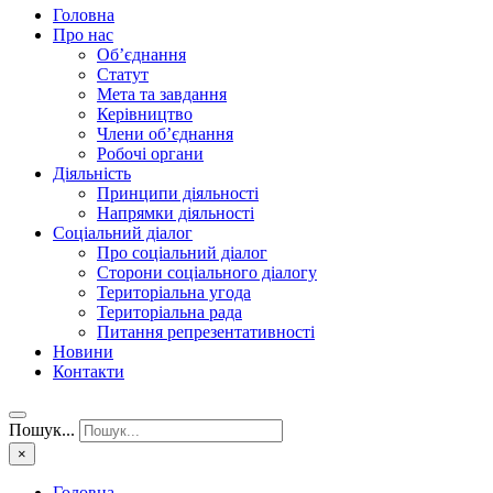
Головна
Про нас
Об’єднання
Статут
Мета та завдання
Керівництво
Члени об’єднання
Робочі органи
Діяльність
Принципи діяльності
Напрямки діяльності
Соціальний діалог
Про соціальний діалог
Сторони соціального діалогу
Територіальна угода
Територіальна рада
Питання репрезентативності
Новини
Контакти
Пошук...
×
Головна