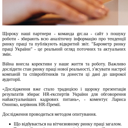
Щороку наші партнери - команда grc.ua - сайт з пошуку
роботи - збирають всю аналітичну інформацію про тенденції
ринку праці та публікують відкритий звіт. "Барометр ринку
праці України" - це реальний огляд поточних та актуальних
змін.
Війна внесла корективи у наше життя та роботу. Важливо
дослідити стан ринку праці нової реальності, з’ясувати настрої
компаній та співробітників та донести ці дані до широкої
аудиторії.
«Дослідження вже стало традицією і щороку презентація
результатів збирає HR-експертів України для обговорення
найактуальніших кадрових питань», - коментує Лариса
Онипко, керівник HR-Премії.
Дослідження проводиться методом опитування.
Що відбувається на вітчизняному ринку праці загалом.