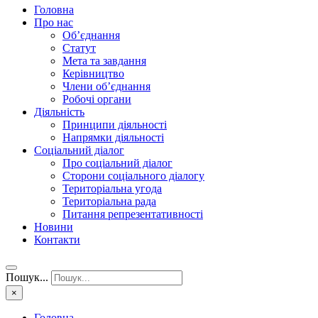
Головна
Про нас
Об’єднання
Статут
Мета та завдання
Керівництво
Члени об’єднання
Робочі органи
Діяльність
Принципи діяльності
Напрямки діяльності
Соціальний діалог
Про соціальний діалог
Сторони соціального діалогу
Територіальна угода
Територіальна рада
Питання репрезентативності
Новини
Контакти
Пошук...
×
Головна