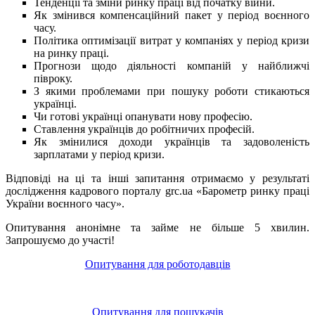
Тенденції та зміни ринку праці від початку війни.
Як змінився компенсаційний пакет у період воєнного
часу.
Політика оптимізації витрат у компаніях у період кризи
на ринку праці.
Прогнози щодо діяльності компаній у найближчі
півроку.
З якими проблемами при пошуку роботи стикаються
українці.
Чи готові українці опанувати нову професію.
Ставлення українців до робітничих професій.
Як змінилися доходи українців та задоволеність
зарплатами у період кризи.
Відповіді на ці та інші запитання отримаємо у результаті
дослідження кадрового порталу grc.ua «Барометр ринку праці
України воєнного часу».
Опитування анонімне та займе не більше 5 хвилин.
Запрошуємо до участі!
Опитування для роботодавців
Опитування для пошукачів