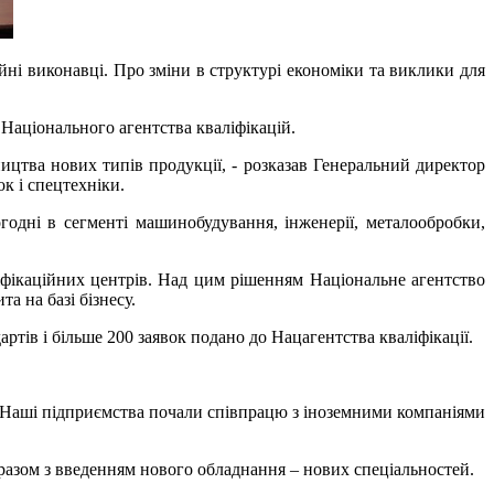
ійні виконавці. Про зміни в структурі економіки та виклики для
 Національного агентства кваліфікацій.
ицтва нових типів продукції, - розказав Генеральний директор
к і спецтехніки.
годні в сегменті машинобудування, інженерії, металообробки,
іфікаційних центрів. Над цим рішенням Національне агентство
а на базі бізнесу.
тів і більше 200 заявок подано до Нацагентства кваліфікації.
. Наші підприємства почали співпрацю з іноземними компаніями
 разом з введенням нового обладнання – нових спеціальностей.