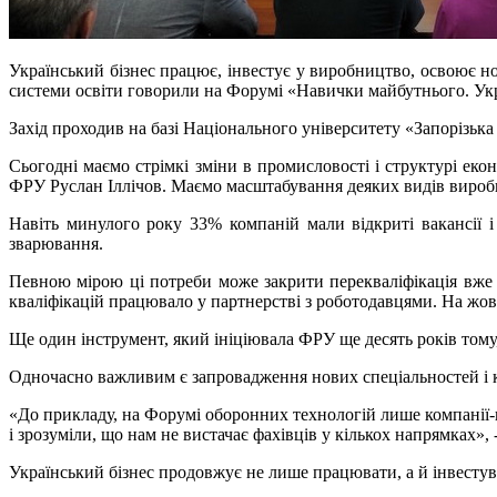
Український бізнес працює, інвестує у виробництво, освоює нов
системи освіти говорили на Форумі «Навички майбутнього. Укр
Захід проходив на базі Національного університету «Запорізьк
Сьогодні маємо стрімкі зміни в промисловості і структурі ек
ФРУ Руслан Іллічов. Маємо масштабування деяких видів виробни
Навіть минулого року 33% компаній мали відкриті вакансії і
зварювання.
Певною мірою ці потреби може закрити перекваліфікація вже 
кваліфікацій працювало у партнерстві з роботодавцями. На жовт
Ще один інструмент, який ініціювала ФРУ ще десять років тому,
Одночасно важливим є запровадження нових спеціальностей і 
«До прикладу, на Форумі оборонних технологій лише компанії-
і зрозуміли, що нам не вистачає фахівців у кількох напрямках», 
Український бізнес продовжує не лише працювати, а й інвестув