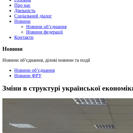
Про нас
Діяльність
Соціальний діалог
Новини
Новини об’єднання
Новини федерації
Контакти
Новини
Новини об’єднання, ділові новини та події
Новини об’єднання
Новини ФРУ
Зміни в структурі української економік