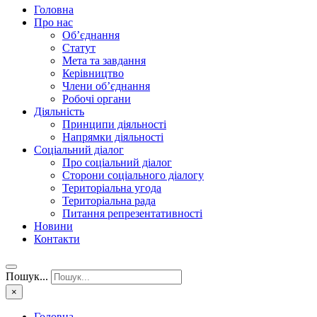
Головна
Про нас
Об’єднання
Статут
Мета та завдання
Керівництво
Члени об’єднання
Робочі органи
Діяльність
Принципи діяльності
Напрямки діяльності
Соціальний діалог
Про соціальний діалог
Сторони соціального діалогу
Територіальна угода
Територіальна рада
Питання репрезентативності
Новини
Контакти
Пошук...
×
Головна