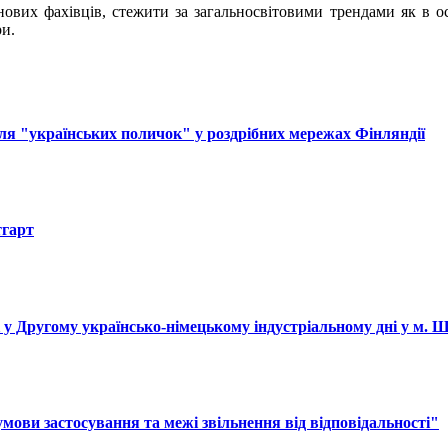
ових фахівців, стежити за загальносвітовими трендами як в ос
ри.
ля "українських поличок" у роздрібних мережах Фінляндії
тгарт
і у Другому українсько-німецькому індустріальному дні у м. 
ови застосування та межі звільнення від відповідальності"