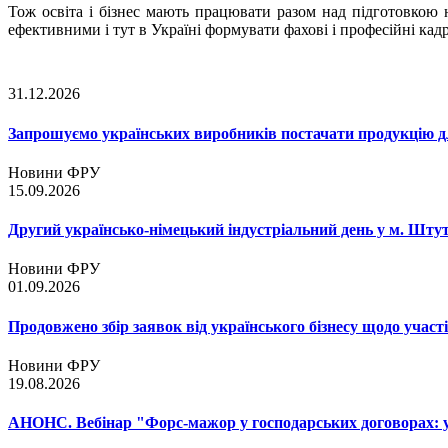
Тож освіта і бізнес мають працювати разом над підготовкою н
ефективними і тут в Україні формувати фахові і професійні кад
31.12.2026
Запрошуємо українських виробників постачати продукцію д
Новини ФРУ
15.09.2026
Другий українсько-німецький індустріальний день у м. Шту
Новини ФРУ
01.09.2026
Продовжено збір заявок від українського бізнесу щодо участ
Новини ФРУ
19.08.2026
АНОНС. Вебінар "Форс-мажор у господарських договорах: ум