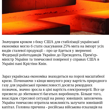
Значущим кроком з боку США для стабілізації української
економіки могло б стати скасування 25% мита на імпорт усіх
видів сталевої продукції – про це йдеться у зверненні
Федерації роботодавців України до Президента, Прем'єр-
міністр України та тимчасової повіреної у справах США в
Україні пані Крістіни Квін.
Зараз українська економіка знаходиться на порозі масштабної
кризи. Починаючи з кінця минулого року вартість природного
газу для української промисловості досягла рекордних
позначок, значно зросла в ціні вартість електроенергії. Все це
призвело до збитковості багатьох виробництв. Більше того,
внаслідок стресової ситуації на ринку зовнішніх запозичень
Україна тимчасово втратила можливість залучати зовнішній
капітал. Головна причина - російська військова ескалація на