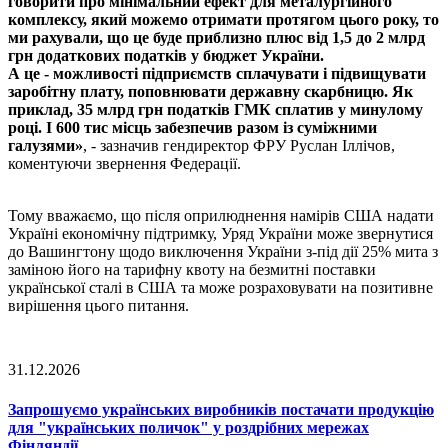
говорити про мінімальний ефект для металургійного
комплексу, який можемо отримати протягом цього року, то
ми рахували, що це буде приблизно плюс від 1,5 до 2 млрд
грн додаткових податків у бюджет України.
А це - можливості підприємств сплачувати і підвищувати
заробітну плату, поповнювати державну скарбницю. Як
приклад, 35 млрд грн податків ГМК сплатив у минулому
році. І 600 тис місць забезпечив разом із суміжними
галузями»
, - зазначив гендиректор ФРУ Руслан Іллічов,
коментуючи звернення Федерації.
Тому вважаємо, що після оприлюднення намірів США надати
Україні економічну підтримку, Уряд України може звернутися
до Вашингтону щодо виключення України з-під дії 25% мита з
заміною його на тарифну квоту на безмитні поставки
української сталі в США та може розраховувати на позитивне
вирішення цього питання.
31.12.2026
Запрошуємо українських виробників постачати продукцію
для "українських поличок" у роздрібних мережах
Фінляндії