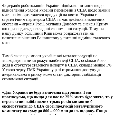
Федерація роботодавців України піднімала питання щодо
відновлення Урядом України перемовин з США щодо заміни
мита на імпорт сталевої продукції на квоти. Україна є
стратегічним партнером США та має декілька виключних
обставин – агресія Росії, окупація Донбасу та анексія Криму,
що призводить до складної економічної ситуації. Тому, на
нашу думку, офіційний Київ може розраховувати на
позитивне рішення Вашингтону у питанні відміни сталевого
мита.
Тим більше що імпорт української металопродукції не
зашкоджує та не загрожує нацбезпеці США, оскільки його
доля в структурі сталевого імпорту в США складає менше 1%.
У свою чергу ГМК України у разі отримання доступу до
американського ринку може стати фактором стабілізації
економічної ситуації.
«Для України це буде величезна підтримка. І ми
прогнозуємо, що якщо для нас це 25% мито буде знято, то у
перспективі найближчих трьох років ми могли б
експортувати до США своєї продукції металургійного
комплексу на суму до 800 – 900 млн долл. щороку. Якщо