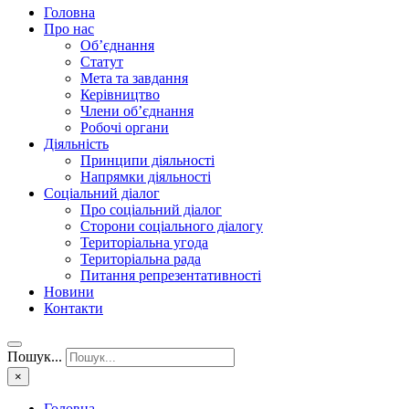
Головна
Про нас
Об’єднання
Статут
Мета та завдання
Керівництво
Члени об’єднання
Робочі органи
Діяльність
Принципи діяльності
Напрямки діяльності
Соціальний діалог
Про соціальний діалог
Сторони соціального діалогу
Територіальна угода
Територіальна рада
Питання репрезентативності
Новини
Контакти
Пошук...
×
Головна