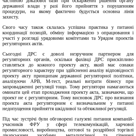
частиною доказової бази при оскарженні рішення органу
державної влади у разі його прийняття з порушенням
процедури, на якому фактично будується основна лінія
захисту.
Свого часу також склалась успішна практика у питанні
координації позицій, обміну інформацією з опрацювання і
участі у розгляді урядовими комітетами та Урядом проектів
регуляторних актів.
Сьогодні ДРС є доволі незручним партнером для
регуляторних органів, оскільки фахівці ДРС прискіпливо
ставляться до кожного проекту акту, який має ознаки
регуляторного характеру при здійсненні аналізу відповідності
проекту акту принципам державної регуляторної політики,
аналізуючи АРВ, М-тест, реальні витрати бізнесу при
запровадженні регуляції тощо. Тому регулятори намагаються
оминати цей етап проходження проекту акта, зазначаючи, що
проект не є регуляторним. Тому висновок ДРС про визнання
проекта акта регуляторним є визначальним у питанні
недопущення прийняття шкідливої та обтяжливої регуляції.
Під час зустрічі були обговорені галузеві питання компаній-
учасників ФРУ у сфері телекомунікацій, харчової
промисловості, виробництва, оптової та роздрібної торгівлі
лікарськими засобами, металургічної та гірничої