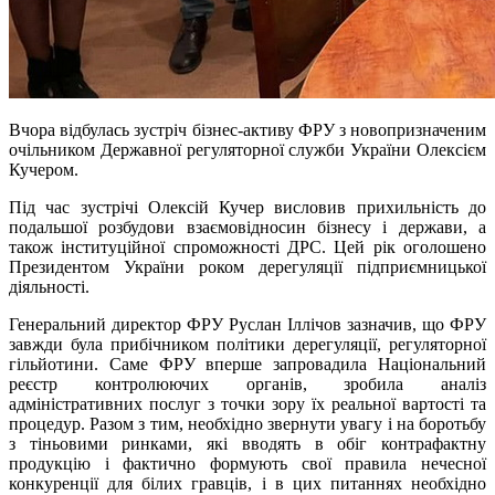
Вчора відбулась зустріч бізнес-активу ФРУ з новопризначеним
очільником Державної регуляторної служби України Олексієм
Кучером.
Під час зустрічі Олексій Кучер висловив прихильність до
подальшої розбудови взаємовідносин бізнесу і держави, а
також інституційної спроможності ДРС. Цей рік оголошено
Президентом України роком дерегуляції підприємницької
діяльності.
Генеральний директор ФРУ Руслан Іллічов зазначив, що ФРУ
завжди була прибічником політики дерегуляції, регуляторної
гільйотини. Саме ФРУ вперше запровадила Національний
реєстр контролюючих органів, зробила аналіз
адміністративних послуг з точки зору їх реальної вартості та
процедур. Разом з тим, необхідно звернути увагу і на боротьбу
з тіньовими ринками, які вводять в обіг контрафактну
продукцію і фактично формують свої правила нечесної
конкуренції для білих гравців, і в цих питаннях необхідно