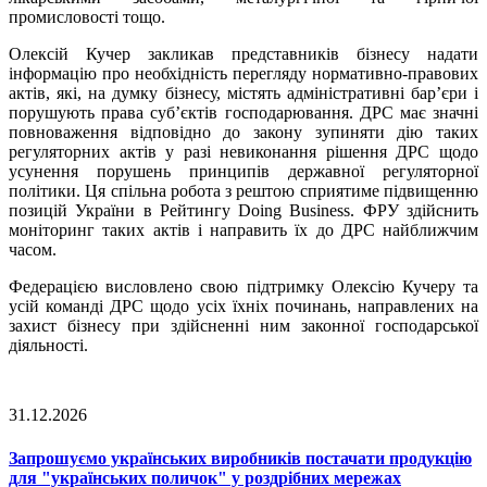
промисловості тощо.
Олексій Кучер закликав представників бізнесу надати
інформацію про необхідність перегляду нормативно-правових
актів, які, на думку бізнесу, містять адміністративні бар’єри і
порушують права суб’єктів господарювання. ДРС має значні
повноваження відповідно до закону зупиняти дію таких
регуляторних актів у разі невиконання рішення ДРС щодо
усунення порушень принципів державної регуляторної
політики. Ця спільна робота з рештою сприятиме підвищенню
позицій України в Рейтингу Doing Business. ФРУ здійснить
моніторинг таких актів і направить їх до ДРС найближчим
часом.
Федерацією висловлено свою підтримку Олексію Кучеру та
усій команді ДРС щодо усіх їхніх починань, направлених на
захист бізнесу при здійсненні ним законної господарської
діяльності.
31.12.2026
Запрошуємо українських виробників постачати продукцію
для "українських поличок" у роздрібних мережах