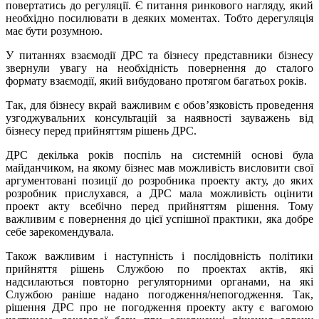
повертатись до регуляції. Є питання ринкового нагляду, який
необхідно посилювати в деяких моментах. Тобто дерегуляція
має бути розумною.
У питаннях взаємодії ДРС та бізнесу представники бізнесу
звернули увагу на необхідність повернення до сталого
формату взаємодії, який вибудовано протягом багатьох років.
Так, для бізнесу вкрай важливим є обов’язковість проведення
узгоджувальних консультацій за наявності зауважень від
бізнесу перед прийняттям рішень ДРС.
ДРС декілька років поспіль на системній основі була
майданчиком, на якому бізнес мав можливість висловити свої
аргументовані позиції до розробника проекту акту, до яких
розробник прислухався, а ДРС мала можливість оцінити
проект акту всебічно перед прийняттям рішення. Тому
важливим є повернення до цієї успішної практики, яка добре
себе зарекомендувала.
Також важливим і наступність і послідовність політики
прийняття рішень Службою по проектах актів, які
надсилаються повторно регуляторними органами, на які
Службою раніше надано погодження/непогодження. Так,
рішення ДРС про не погодження проекту акту є вагомою