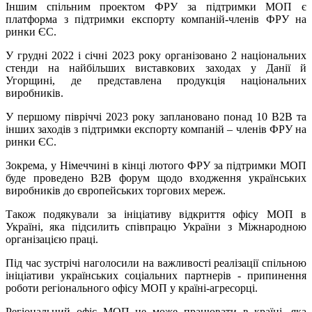
Іншим спільним проектом ФРУ за підтримки МОП є
платформа з підтримки експорту компаній-членів ФРУ на
ринки ЄС.
У грудні 2022 і січні 2023 року організовано 2 національних
стенди на найбільших виставкових заходах у Данії й
Угорщині, де представлена продукція національних
виробників.
У першому півріччі 2023 року заплановано понад 10 B2B та
інших заходів з підтримки експорту компаній – членів ФРУ на
ринки ЄС.
Зокрема, у Німеччині в кінці лютого ФРУ за підтримки МОП
буде проведено B2B форум щодо входження українських
виробників до європейських торгових мереж.
Також подякували за ініціативу відкриття офісу МОП в
Україні, яка підсилить співпрацю України з Міжнародною
організацією праці.
Під час зустрічі наголосили на важливості реалізації спільною
ініціативи українських соціальних партнерів - припинення
роботи регіонального офісу МОП у країні-агресорці.
Регіональний офіс МОП не може працювати в країні, яка