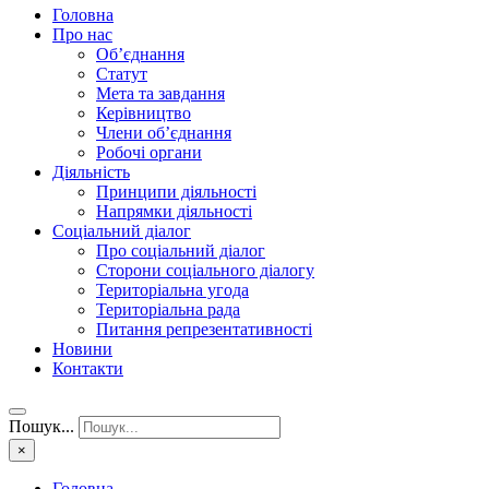
Головна
Про нас
Об’єднання
Статут
Мета та завдання
Керівництво
Члени об’єднання
Робочі органи
Діяльність
Принципи діяльності
Напрямки діяльності
Соціальний діалог
Про соціальний діалог
Сторони соціального діалогу
Територіальна угода
Територіальна рада
Питання репрезентативності
Новини
Контакти
Пошук...
×
Головна