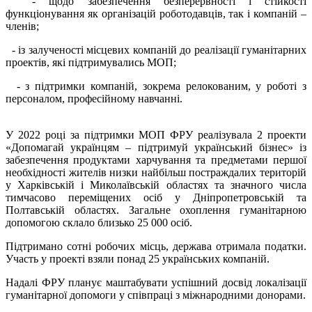
- щодо забезпечення безперервності і стійкості
функціонування як організацій роботодавців, так і компаній –
членів;
- із залученості місцевих компаній до реалізації гуманітарних
проектів, які підтримувались МОП;
- з підтримки компаній, зокрема релокованим, у роботі з
персоналом, професійному навчанні.
У 2022 році за підтримки МОП ФРУ реалізувала 2 проекти
«Допомагай українцям – підтримуй український бізнес» із
забезпечення продуктами харчування та предметами першої
необхідності жителів низки найбільш постраждалих територій
у Харківській і Миколаївській областях та значного числа
тимчасово переміщених осіб у Дніпропетровській та
Полтавській областях. Загальне охоплення гуманітарною
допомогою склало близько 25 000 осіб.
Підтримано сотні робочих місць, держава отримала податки.
Участь у проекті взяли понад 25 українських компаній.
Надалі ФРУ планує маштабувати успішний досвід локалізації
гуманітарної допомоги у співпраці з міжнародними донорами.