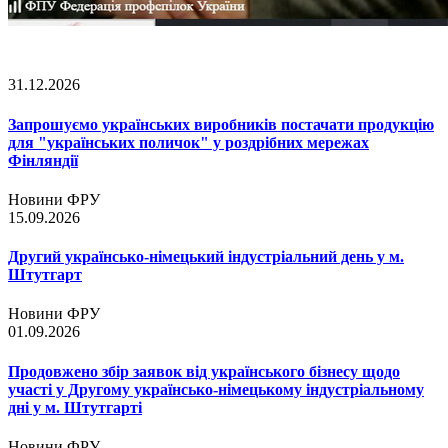
31.12.2026
Запрошуємо українських виробників постачати продукцію
для "українських поличок" у роздрібних мережах
Фінляндії
Новини ФРУ
15.09.2026
Другий українсько-німецький індустріальний день у м.
Штутгарт
Новини ФРУ
01.09.2026
Продовжено збір заявок від українського бізнесу щодо
участі у Другому українсько-німецькому індустріальному
дні у м. Штутгарті
Новини ФРУ