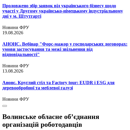
Продовжено збір заявок від українського бізнесу щодо
участі у Другому українсько-німецькому індустріальному
дні у м. Штутгарті
Новини ФРУ
19.08.2026
АНОНС. Вебінар "Форс-мажор у господарських договорах:
умови застосування та межі звільнення від
відповідальності"
Новини ФРУ
13.08.2026
Анонс. Круглий стіл та Factory tour: EUDR і ESG для
деревообробної та меблевої галузі
Новини ФРУ
Волинське обласне об’єднання
організацій роботодавців