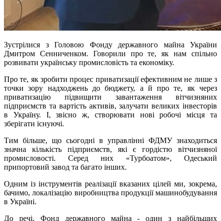
Зустрілися з Головою Фонду державного майна України
Дмитром Сенниченком. Говорили про те, як нам спільно
розвивати українську промисловість та економіку.
Про те, як зробити процес приватизації ефективним не лише з
точки зору надходжень до бюджету, а й про те, як через
приватизацію підвищити завантаження вітчизняних
підприємств та вартість активів, залучати великих інвесторів
в Україну. І, звісно ж, створювати нові робочі місця та
зберігати існуючі.
Тим більше, що сьогодні в управлінні ФДМУ знаходиться
значна кількість підприємств, які є гордістю вітчизняної
промисловості. Серед них «Турбоатом», Одеський
припортовий завод та багато інших.
Одним із інструментів реалізації вказаних цілей ми, зокрема,
бачимо, локалізацію виробництва продукції машинобудування
в Україні.
До речі, Фонд державного майна - один з найбільших