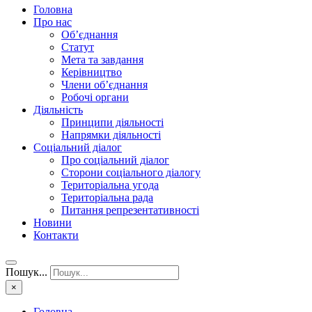
Головна
Про нас
Об’єднання
Статут
Мета та завдання
Керівництво
Члени об’єднання
Робочі органи
Діяльність
Принципи діяльності
Напрямки діяльності
Соціальний діалог
Про соціальний діалог
Сторони соціального діалогу
Територіальна угода
Територіальна рада
Питання репрезентативності
Новини
Контакти
Пошук...
×
Головна