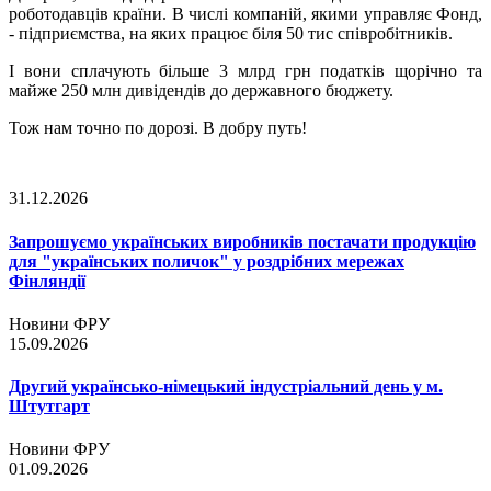
роботодавців країни. В числі компаній, якими управляє Фонд,
- підприємства, на яких працює біля 50 тис співробітників.
І вони сплачують більше 3 млрд грн податків щорічно та
майже 250 млн дивідендів до державного бюджету.
Тож нам точно по дорозі. В добру путь!
31.12.2026
Запрошуємо українських виробників постачати продукцію
для "українських поличок" у роздрібних мережах
Фінляндії
Новини ФРУ
15.09.2026
Другий українсько-німецький індустріальний день у м.
Штутгарт
Новини ФРУ
01.09.2026