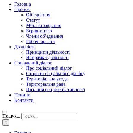
Головна
Про нас
Об’єднання
Статут
Мета та завдання
Керівництво
Члени об’єднання
Робочі органи
Діяльність
Принципи діяльності
Напрямки діяльності
Соціальний діалог
Про соціальний діалог
Сторони соціального діалогу
Територіальна угода
Територіальна рада
Питання репрезентативності
Новини
Контакти
Пошук...
×
Головна