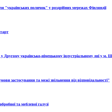
ля "українських поличок" у роздрібних мережах Фінляндії
тгарт
і у Другому українсько-німецькому індустріальному дні у м. 
ови застосування та межі звільнення від відповідальності"
обробної та меблевої галузі