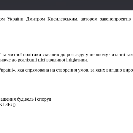
атом України Дмитром Кисилевським, автором законопроекті
ої та митної політики схвалив до розгляду у першому читанні 
че до реалізації цієї важливої ініціативи.
країні», яка спрямована на створення умов, за яких вигідно виро
ащення будівель і споруд
УКТЗЕД)