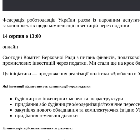
Федерація роботодавців України разом із народним депут
законопроектів щодо компенсації інвестицій через податки
14 серпня о 13:00
онлайн
Сьогодні Комітет Верховної Ради з питань фінансів, податков
промислових інвестицій через податки. Ми стали ще на крок ближ
Ця ініціатива — продовження реалізації політики «Зроблено в У
Які інвестиції підлягатимуть компенсації через податки:
будівництво інженерних мереж та інфраструктури
придбання або будівництво/модернізація/технічне переосн
закупівля нового обладнання та комплектуючих (згідно 
придбання земельної ділянки
Компенсація здійснюватиметься за рахунок: