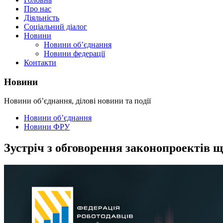
Про нас
Діяльність
Соціальний діалог
Новини
Новини об’єднання
Новини федерації
Контакти
Новини
Новини об’єднання, ділові новини та події
Новини об’єднання
Новини ФРУ
Зустріч з обговорення законопроектів щ