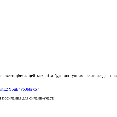
ими інвестиціями, цей механізм буде доступним не лише для но
gle/nEZY5uE4vo3bbsxS7
и посилання для онлайн-участі