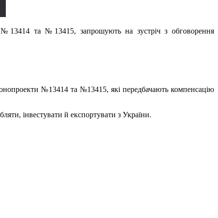
в №13414 та №13415, запрошують на зустріч з обговорення
законопроекти №13414 та №13415, які передбачають компенсацію
бляти, інвестувати й експортувати з України.