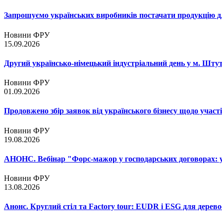
Запрошуємо українських виробників постачати продукцію д
Новини ФРУ
15.09.2026
Другий українсько-німецький індустріальний день у м. Шту
Новини ФРУ
01.09.2026
Продовжено збір заявок від українського бізнесу щодо участ
Новини ФРУ
19.08.2026
АНОНС. Вебінар "Форс-мажор у господарських договорах: ум
Новини ФРУ
13.08.2026
Анонс. Круглий стіл та Factory tour: EUDR і ESG для дерево