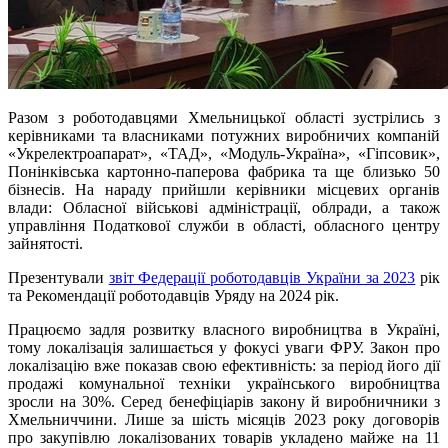
Разом з роботодавцями Хмельницької області зустрілись з
керівниками та власниками потужних виробничих компаній
«Укрелектроапарат», «ТАД», «Модуль-Україна», «Гіпсовик»,
Понінківська картонно-паперова фабрика та ще близько 50
бізнесів. На нараду прийшли керівники місцевих органів
влади: Обласної військові адміністрації, облради, а також
управління Податкової служби в області, обласного центру
зайнятості.
Презентували
звіт Федерації роботодавців України за 2023
рік
та Рекомендації роботодавців Уряду на 2024 рік.
Працюємо задля розвитку власного виробництва в Україні,
тому локалізація залишається у фокусі уваги ФРУ. Закон про
локалізацію вже показав свою ефективність: за період його дії
продажі комунальної техніки українського виробництва
зросли на 30%. Серед бенефіціарів закону й виробничники з
Хмельниччини. Лише за шість місяців 2023 року договорів
про закупівлю локалізованих товарів укладено майже на 11