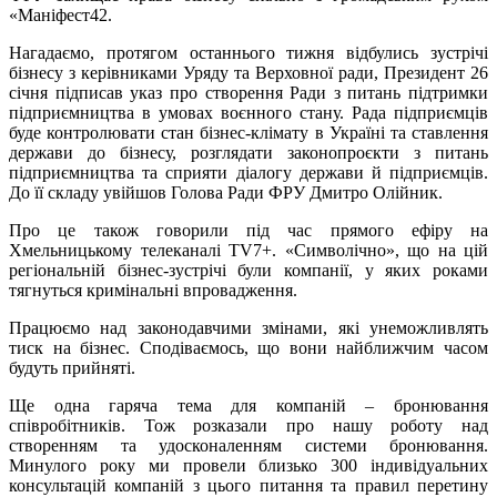
«Маніфест42.
Нагадаємо, протягом останнього тижня відбулись зустрічі
бізнесу з керівниками Уряду та Верховної ради, Президент 26
січня підписав указ про створення Ради з питань підтримки
підприємництва в умовах воєнного стану. Рада підприємців
буде контролювати стан бізнес-клімату в Україні та ставлення
держави до бізнесу, розглядати законопроєкти з питань
підприємництва та сприяти діалогу держави й підприємців.
До її складу увійшов Голова Ради ФРУ Дмитро Олійник.
Про це також говорили під час прямого ефіру на
Хмельницькому телеканалі TV7+. «Символічно», що на цій
регіональній бізнес-зустрічі були компанії, у яких роками
тягнуться кримінальні впровадження.
Працюємо над законодавчими змінами, які унеможливлять
тиск на бізнес. Сподіваємось, що вони найближчим часом
будуть прийняті.
Ще одна гаряча тема для компаній – бронювання
співробітників. Тож розказали про нашу роботу над
створенням та удосконаленням системи бронювання.
Минулого року ми провели близько 300 індивідуальних
консультацій компаній з цього питання та правил перетину