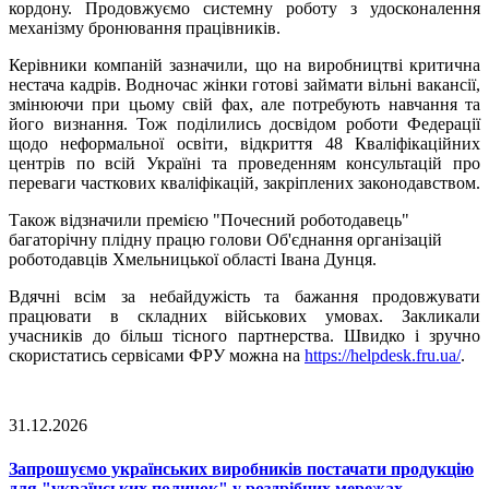
кордону. Продовжуємо системну роботу з удосконалення
механізму бронювання працівників.
Керівники компаній зазначили, що на виробництві критична
нестача кадрів. Водночас жінки готові займати вільні вакансії,
змінюючи при цьому свій фах, але потребують навчання та
його визнання. Тож поділились досвідом роботи Федерації
щодо неформальної освіти, відкриття 48 Кваліфікаційних
центрів по всій Україні та проведенням консультацій про
переваги часткових кваліфікацій, закріплених законодавством.
Також відзначили премією "Почесний роботодавець"
багаторічну плідну працю голови Об'єднання організацій
роботодавців Хмельницької області Івана Дунця.
Вдячні всім за небайдужість та бажання продовжувати
працювати в складних військових умовах. Закликали
учасників до більш тісного партнерства. Швидко і зручно
скористатись сервісами ФРУ можна на
https://helpdesk.fru.ua/
.
31.12.2026
Запрошуємо українських виробників постачати продукцію
для "українських поличок" у роздрібних мережах