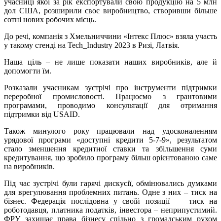
учасниці якої за рік експортували свою продукцію на 5 млн
дол США, розширили своє виробництво, створивши більше
сотні нових робочих місць.
До речі, компанія з Хмельниччини «Інтекс Плюс» взяла участь
у такому стенді на Tech_Industry 2023 в Ризі, Латвія.
Наша ціль – не лише показати наших виробників, але й
допомогти їм.
Розказали учасникам зустрічі про інструменти підтримки
переробної промисловості. Працюємо з грантовими
програмами, проводимо консультації для отримання
підтримки від USAID.
Також минулого року працювали над удосконаленням
урядової програми «доступні кредити 5-7-9», результатом
стало зменшення кредитної ставки та збільшення суми
кредитування, що зробило програму більш орієнтованою саме
на виробників.
Під час зустрічі були гарячі дискусії, обмінювались думками
для врегулювання проблемних питань. Одне з них – тиск на
бізнес. Федерація послідовна у своїй позиції – тиск на
роботодавця, платника податків, інвестора – неприпустимий.
ФРУ захищає права бізнесу спільно з громадським рухом