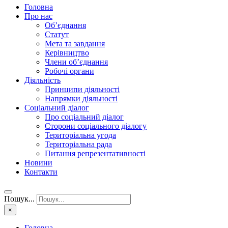
Головна
Про нас
Об’єднання
Статут
Мета та завдання
Керівництво
Члени об’єднання
Робочі органи
Діяльність
Принципи діяльності
Напрямки діяльності
Соціальний діалог
Про соціальний діалог
Сторони соціального діалогу
Територіальна угода
Територіальна рада
Питання репрезентативності
Новини
Контакти
Пошук...
×
Головна