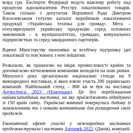
млрд грн. Експерти Федерації ведуть важливу роботу над
процесом вдосконалення Реєстру локалізованих товарів.
Також спільно з депутатом Верховної Ради Дмитром
Кисилевським готуємо каталог виробників локалізованої
продукції «Українська техніка для громад». Мета –
популяризувати українську продукцію серед основних
замовників – в муніципалітетах, громадах, комунальних
підприємствах та серед закордонних партнерів.
Вдячні Міністерству економіки за всебічну підтримку ідеї
локалізації та пов’язаних з нею ініціатив.
Розказали, як працюємо на імідж промисловості країни та
допомагаємо вітчизняним компаніям виходити на нові ринки.
Минулого року організували національні стенди на 9
міжнародних виставках, в яких взяли участь 200 українських
компаній. Найбільший стенд – 800 кв м був на виставці
Agritechnica
2023 (Німеччина)
. Це без перебільшення
наймасштабніша виставка, на яку приїжджають відвідувачі
зі 150 країн світу. Українські компанії повернулись додому із
замовленнями та з новими контактами для розширення своїх
продажів.
Економічний ефект участі у міжнародних виставках
продемонструвала і виставка
Agromek 2022,
(Данія), компанії-