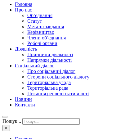
Головна
Про нас
Об’єднання
Статут
Мета та завдання
Керівництво
Члени об’єднання
Робочі органи
Діяльність
Принципи діяльності
Напрямки діяльності
Соціальний діалог
Про соціальний діалог
Сторони соціального діалогу
Територіальна угода
Територіальна рада
Питання репрезентативності
Новини
Контакти
Пошук...
×
Головна