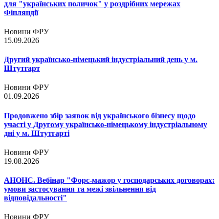
для "українських поличок" у роздрібних мережах
Фінляндії
Новини ФРУ
15.09.2026
Другий українсько-німецький індустріальний день у м.
Штутгарт
Новини ФРУ
01.09.2026
Продовжено збір заявок від українського бізнесу щодо
участі у Другому українсько-німецькому індустріальному
дні у м. Штутгарті
Новини ФРУ
19.08.2026
АНОНС. Вебінар "Форс-мажор у господарських договорах:
умови застосування та межі звільнення від
відповідальності"
Новини ФРУ