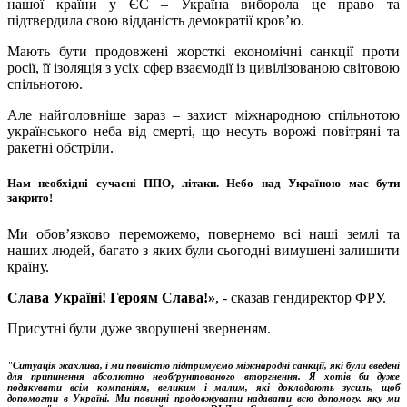
нашої країни у ЄС – Україна виборола це право та
підтвердила свою відданість демократії кров’ю.
Мають бути продовжені жорсткі економічні санкції проти
росії, її ізоляція з усіх сфер взаємодії із цивілізованою світовою
спільнотою.
Але найголовніше зараз – захист міжнародною спільнотою
українського неба від смерті, що несуть ворожі повітряні та
ракетні обстріли.
Нам необхідні сучасні ППО, літаки. Небо над Україною має бути
закрито!
Ми обов’язково переможемо, повернемо всі наші землі та
наших людей, багато з яких були сьогодні вимушені залишити
країну.
Слава Україні! Героям Cлава!»
, - сказав гендиректор ФРУ.
Присутні були дуже зворушені зверненям.
"Ситуація жахлива, і ми повністю підтримуємо міжнародні санкції, які були введені
для припинення абсолютно необґрунтованого вторгнення. Я хотів би дуже
подякувати всім компаніям, великим і малим, які докладають зусиль, щоб
допомогти в Україні. Ми повинні продовжувати надавати всю допомогу, яку ми