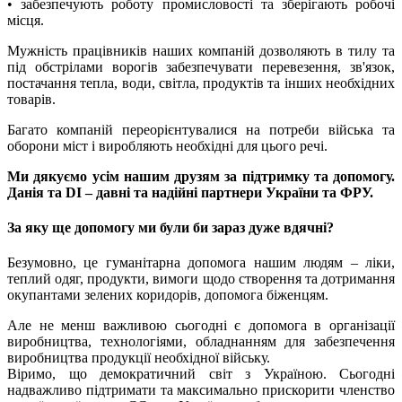
• забезпечують роботу промисловості та зберігають робочі
місця.
Мужність працівників наших компаній дозволяють в тилу та
під обстрілами ворогів забезпечувати перевезення, зв'язок,
постачання тепла, води, світла, продуктів та інших необхідних
товарів.
Багато компаній переорієнтувалися на потреби війська та
оборони міст і виробляють необхідні для цього речі.
Ми дякуємо усім нашим друзям за підтримку та допомогу.
Данія та DI – давні та надійні партнери України та ФРУ.
За яку ще допомогу ми були би зараз дуже вдячні?
Безумовно, це гуманітарна допомога нашим людям – ліки,
теплий одяг, продукти, вимоги щодо створення та дотримання
окупантами зелених коридорів, допомога біженцям.
Але не менш важливою сьогодні є допомога в організації
виробництва, технологіями, обладнанням для забезпечення
виробництва продукції необхідної війську.
Віримо, що демократичний світ з Україною. Сьогодні
надважливо підтримати та максимально прискорити членство