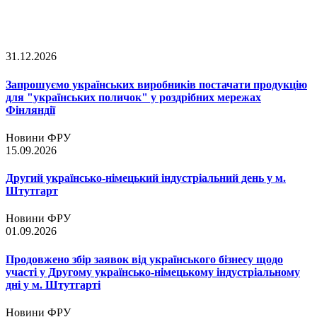
31.12.2026
Запрошуємо українських виробників постачати продукцію
для "українських поличок" у роздрібних мережах
Фінляндії
Новини ФРУ
15.09.2026
Другий українсько-німецький індустріальний день у м.
Штутгарт
Новини ФРУ
01.09.2026
Продовжено збір заявок від українського бізнесу щодо
участі у Другому українсько-німецькому індустріальному
дні у м. Штутгарті
Новини ФРУ