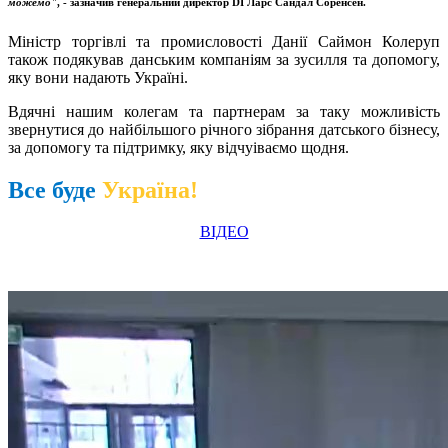
можемо"
, - зазначив генеральний директор DI Ларс Сандал Соренсен.
Міністр торгівлі та промисловості Данії Саймон Колеруп
також подякував данським компаніям за зусилля та допомогу,
яку вони надають Україні.
Вдячні нашим колегам та партнерам за таку можливість
звернутися до найбільшого річного зібрання датського бізнесу,
за допомогу та підтримку, яку відчуіваємо щодня.
Все буде
Україна!
ВІДЕО