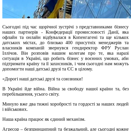
Сьогодні під час щорічної зустрічі з представниками бізнесу
наших партнерів - Конфедерації промисловості Данії, яка
офлайн та онлайн відбувалася в Копенгагені та ще кількох
датських містах, до близько 400 присутніх менеджерів та
власників компаній звернувся гендиректор ФРУ Руслан
Іллічов. Він розповів нашим колегам про те, яка наразі
ситуація в Україні, що робить бізнес у воєнних умовах, аби
підтримати країну та її захисників, і чим сьогодні нам можуть
допомогти наші датські друзі та ЄС в цілому.
«Дорогі наші датські друзі та союзники!
В Україні йде війна. Війна за свободу нашої країни та, без
перебільшення, усього світу.
Минуло вже два тижні хоробрості та гордості за наших людей
і військових.
Наша країна працює як єдиний механізм.
Агресор – безпринципний та безжальний, але сьогодні кожне