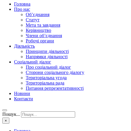
Головна
Про нас
Об’єднання
Статут
Мета та завдання
Керівництво
Члени об’єднання
Робочі органи
Діяльність
Принципи діяльності
Напрямки діяльності
Соціальний діалог
Про соціальний діалог
Сторони соціального діалогу
Територіальна угода
Територіальна рада
Питання репрезентативності
Новини
Контакти
Пошук...
×
Головна