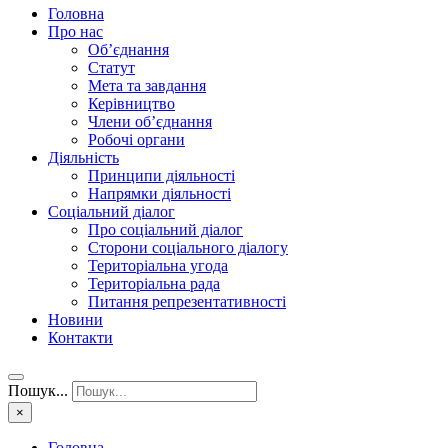
Головна
Про нас
Об’єднання
Статут
Мета та завдання
Керівництво
Члени об’єднання
Робочі органи
Діяльність
Принципи діяльності
Напрямки діяльності
Соціальний діалог
Про соціальний діалог
Сторони соціального діалогу
Територіальна угода
Територіальна рада
Питання репрезентативності
Новини
Контакти
Пошук...
×
Головна