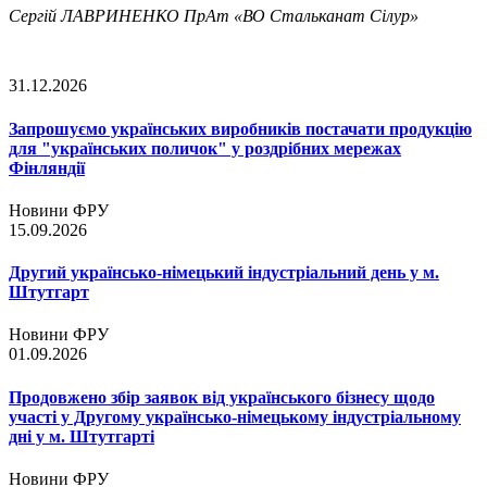
Сергій ЛАВРИНЕНКО ПрАт «ВО Стальканат Сілур»
31.12.2026
Запрошуємо українських виробників постачати продукцію
для "українських поличок" у роздрібних мережах
Фінляндії
Новини ФРУ
15.09.2026
Другий українсько-німецький індустріальний день у м.
Штутгарт
Новини ФРУ
01.09.2026
Продовжено збір заявок від українського бізнесу щодо
участі у Другому українсько-німецькому індустріальному
дні у м. Штутгарті
Новини ФРУ