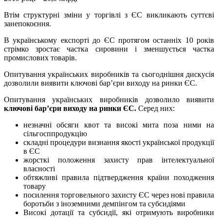
Втім структурні зміни у торгівлі з ЄС викликають суттєві
занепокоєння.
В українському експорті до ЄС протягом останніх 10 років
стрімко зростає частка сировини і зменшується частка
промислових товарів.
Опитування українських виробників та сьогоднішня дискусія
дозволили виявити ключові бар’єри виходу на ринки ЄС.
Опитування українських виробників дозволило виявити
ключові бар’єри виходу на ринки ЄС.
Серед них:
незначні обсяги квот та високі мита поза ними на
сільгосппродукцію
складні процедури визнання якості української продукції
в ЄС
жорсткі положення захисту прав інтелектуальної
власності
обтяжливі правила підтвердження країни походження
товару
посилення торговельного захисту ЄС через нові правила
боротьби з іноземними демпінгом та субсидіями
Високі дотації та субсидії, які отримують виробники