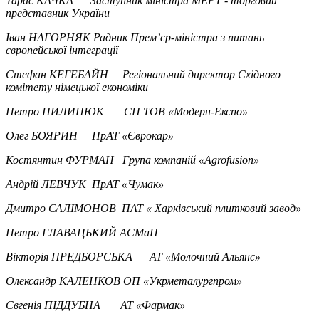
Тарас КАЧКА Заступник міністра МЕРТ - торговий
представник України
Іван НАГОРНЯК Радник Прем’єр-міністра з питань
європейської інтеграції
Стефан КЕГЕБАЙН Регіональний директор Східного
комітету німецької економіки
Петро ПИЛИПЮК СП ТОВ «Модерн-Експо»
Олег БОЯРИН ПрАТ «Єврокар»
Костянтин ФУРМАН Група компаній «Agrofusion»
Андрій ЛЕВЧУК ПрАТ «Чумак»
Дмитро САЛІМОНОВ ПАТ « Харківський плитковий завод»
Петро ГЛАВАЦЬКИЙ АСМаП
Вікторія ПРЕДБОРСЬКА АТ «Молочний Альянс»
Олександр КАЛЕНКОВ ОП «Укрметалургпром»
Євгенія ПІДДУБНА АТ «Фармак»