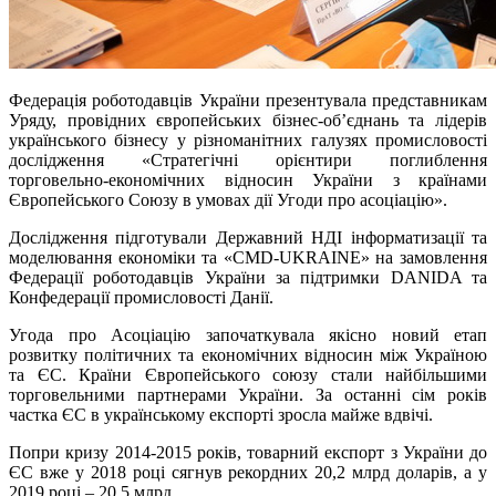
Федерація роботодавців України презентувала представникам
Уряду, провідних європейських бізнес-об’єднань та лідерів
українського бізнесу у різноманітних галузях промисловості
дослідження «Стратегічні орієнтири поглиблення
торговельно-економічних відносин України з країнами
Європейського Союзу в умовах дії Угоди про асоціацію».
Дослідження підготували Державний НДІ інформатизації та
моделювання економіки та «CMD-UKRAINE» на замовлення
Федерації роботодавців України за підтримки DANIDA та
Конфедерації промисловості Данії.
Угода про Асоціацію започаткувала якісно новий етап
розвитку політичних та економічних відносин між Україною
та ЄС. Країни Європейського союзу стали найбільшими
торговельними партнерами України. За останні сім років
частка ЄС в українському експорті зросла майже вдвічі.
Попри кризу 2014-2015 років, товарний експорт з України до
ЄС вже у 2018 році сягнув рекордних 20,2 млрд доларів, а у
2019 році – 20,5 млрд,