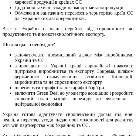
харчової продукції в країнах ЄС
Додаткові захисні заходи на імпорт металопродукції
Обмеження вантажних перевезень територією країн ЄС
для українських автоперевізників.
Але в України є шанс перейти від сировинного до
продуктового та високотехнологічного експорту.
Що для цього необхідно?
започаткувати промисловий діалог між виробниками
України та ЄС
запровадити в Україні кращі європейські практики
підтримки виробництва та експорту. Зокрема, шляхом
державного стимулювання розвитку інновацій,
виробництва та не сировинного експорту
переглянути тарифні та не тарифні бар’єри
включити Green Deal до угоди про асоціацію і розробити
спільний план заходів переходу до вуглецево –
нейтральної економіки
Україна готова адаптувати європейський досвід під нові
реалії, а перегляд угоди надає нові можливості для розвитку
win-win партнерства між Україною та ЄС.
За підсумками обговорення дослідження, Федерація