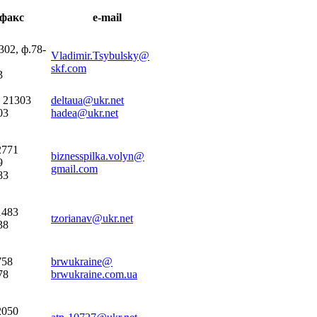
/факс
e-mail
302, ф.78-
Vladimir.Tsybulsky@
skf.com
3
) 21303
deltaua@ukr.net
03
hadea@ukr.net
2771
biznesspilka.volyn@
9
gmail.com
83
1483
tzorianav@ukr.net
38
758
brwukraine@
78
brwukraine.com.ua
2050