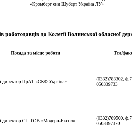
«Кромберг енд Шуберт Україна ЛУ»
в роботодавців до Колегії Волинської обласної держ
Посада та місце роботи
Тел/фак
(0332)783302, ф.7
й дирек­тор ПрАТ «СКФ Україна»
050339733
(0332)789500, ф.7
й директор СП ТОВ «Модерн-Експо»
0503397370