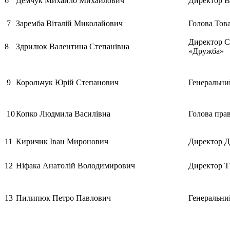
6
Демчук Михайло Михайлович
Директор В
7
Заремба Віталій Миколайович
Голова Тов
Директор С
8
Здрилюк Валентина Степанівна
«Дружба»
9
Корольчук Юрій Степанович
Генеральн
10
Копко Людмила Василівна
Голова пра
11
Киричик Іван Миронович
Директор 
12
Ніфака Анатолій Володимирович
Директор Т
13
Пилипюк Петро Павлович
Генеральни