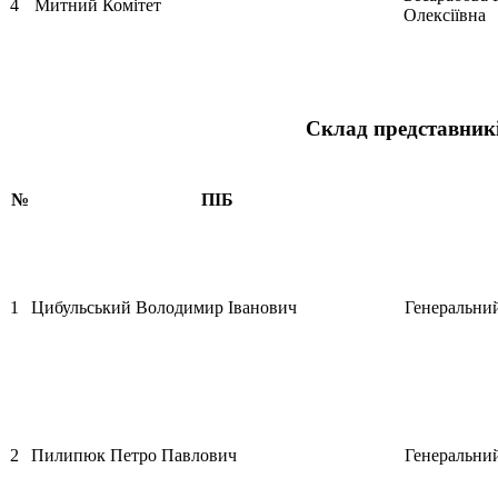
4
Митний Комітет
Олексіївна
Склад представникі
№
ПІБ
1
Цибульський Володимир Іванович
Генеральни
2
Пилипюк Петро Павлович
Генеральни