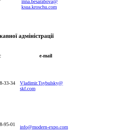
inna.besarabova@
ksua.kroschu.com
авної адміністрації
с
e-mail
8-33-34
Vladimir.Tsybulsky@
skf.com
8-95-01
info@modern-expo.com