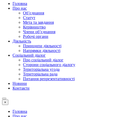
Головна
Про нас
Об’єднання
Статут
Мета та завдання
Керівництво
Члени об’єднання
Робочі органи
Діяльність
Принципи діяльності
Напрямки діяльності
Соціальний діалог
Про соціальний діалог
Сторони соціального діалогу
Територіальна угода
Територіальна рада
Питання репрезентативності
Новини
Контакти
×
Головна
Про нас