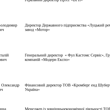
Володимир
Директор Державного підприємства «Луцький р
ич
завод «Мотор»
італій
Генеральний директор « Фул Кастомс Сервіс», Гр
ович
компаній «Модерн Експо»
 Олександр
Фінансовий директор ТОВ «Кромберг енд Шубер
ич
Україна»
Інна
Менеджер із зовнішньоекономічної діяльності ТО