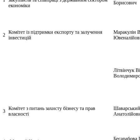
Борисович
економіки
Комітет із підтримки експорту та залучення
Маракулін 
2
інвестицій
Ювеналійов
Літвінчук В
Володимир
Комітет з питань захисту бізнесу та прав
Шаварський
3
власності
Анатолійов
Бесарабова 