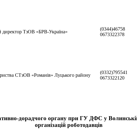
(0344)46758
й директор ТзОВ «БРВ-Україна»
0673322378
(0332)795541
ариства СТзОВ «Романів» Луцького району
0673322120
ативно-дорадчого органу при ГУ ДФС у Волинській
організацій роботодавців