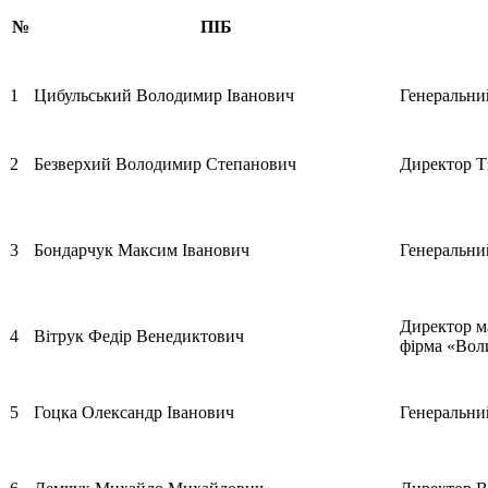
№
ПІБ
1
Цибульський Володимир Іванович
Генеральни
2
Безверхий Володимир Степанович
Директор Т
3
Бондарчук Максим Іванович
Генеральни
Директор м
4
Вітрук Федір Венедикто­вич
фірма «Вол
5
Гоцка Олександр Іванович
Генеральни