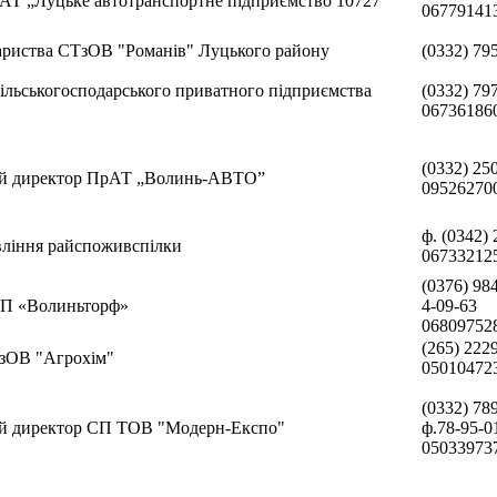
АТ „Луцьке автотранспортне підприємство 10727”
06779141
ариства СТзОВ "Романів" Луцького району
(0332) 79
ільськогосподарського приватного підприємства
(0332) 79
06736186
(0332) 25
ий директор ПрАТ „Волинь-АВТО”
09526270
ф. (0342)
вління райспоживспілки
06733212
(0376) 98
ДП «Волиньторф»
4-09-63
06809752
(265) 222
зОВ "Агрохім"
05010472
(0332) 78
й директор СП ТОВ "Модерн-Експо"
ф.78-95-0
05033973