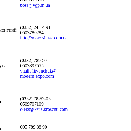
boss@vgp.in.ua
(0332) 24-14-91
емонтний
0503780284
info@motor-lutsk.com.ua
(0332) 789-501
упа
0503397555
vitaliy.litvynchuk@
modern-expo.com
(0332) 78-53-03
т
0509707109
oleks@ksua.kroschu.com
095 789 38 90
В