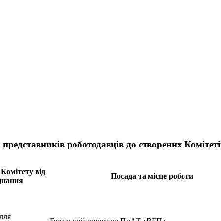
 представників роботодавців до створених Комітет
Комітету від
Посада та місце роботи
днання
лля
Геральний директор ПрАТ «ВГП»