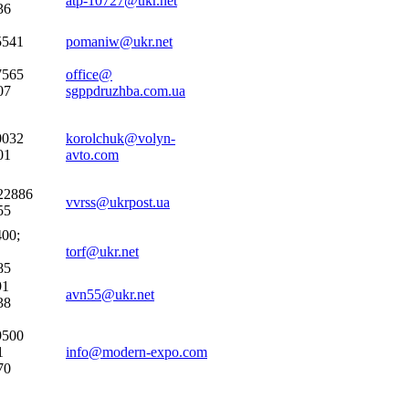
atp-10727@ukr.net
36
5541
pomaniw@ukr.net
7565
office@
07
sgppdruzhba.com.ua
0032
korolchuk@volyn-
01
avto.com
 22886
vvrss@ukrpost.ua
55
400;
torf@ukr.net
85
91
avn55@ukr.net
38
9500
1
info@modern-expo.com
70