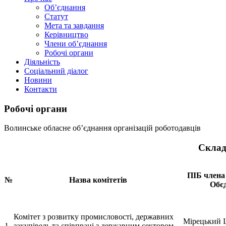
Об’єднання
Статут
Мета та завдання
Керівництво
Члени об’єднання
Робочі органи
Діяльність
Соціальний діалог
Новини
Контакти
Робочі органи
Волинське обласне об’єднання організацій роботодавців
Склад
ПІБ члена 
№
Назва комітетів
Обє
Комітет з розвитку промисловості, державних
Мірецький І
1
закупівель та співпраці з державним сектором