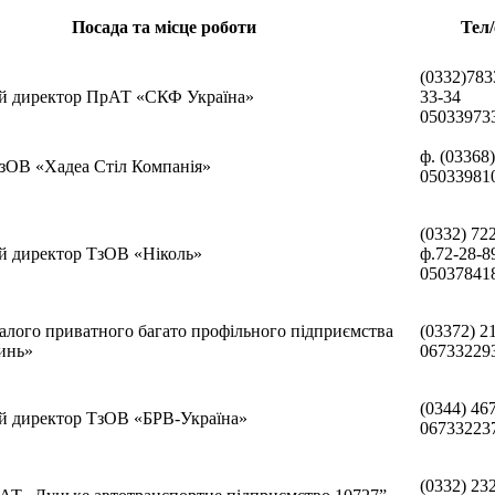
Посада та місце роботи
Тел
(0332)783
й дирек­тор ПрАТ «СКФ Україна»
33-34
05033973
ф. (03368
зОВ «Хадеа Стіл Компанія»
05033981
(0332) 72
й директор ТзОВ «Ніколь»
ф.72-28-8
05037841
алого приватного багато профільного підприємства
(03372) 2
инь»
06733229
(0344) 46
й директор ТзОВ «БРВ-Україна»
06733223
(0332) 23