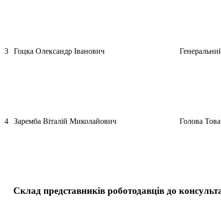
3
Гоцка Олександр Іванович
Генеральни
4
Заремба Віталій Миколайович
Голова Тов
Склад представників роботодавців до консульт