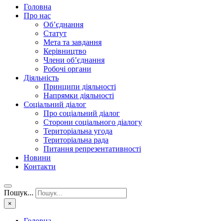
Головна
Про нас
Об’єднання
Статут
Мета та завдання
Керівництво
Члени об’єднання
Робочі органи
Діяльність
Принципи діяльності
Напрямки діяльності
Соціальний діалог
Про соціальний діалог
Сторони соціального діалогу
Територіальна угода
Територіальна рада
Питання репрезентативності
Новини
Контакти
Пошук...
×
Головна