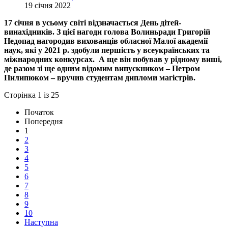
19 січня 2022
17 січня в усьому світі відзначається День дітей-
винахідників. З цієї нагоди голова Волиньради Григорій
Недопад нагородив вихованців обласної Малої академії
наук, які у 2021 р. здобули першість у всеукраїнських та
міжнародних конкурсах. А ще він побував у рідному виші,
де разом зі ще одним відомим випускником – Петром
Пилипюком – вручив студентам дипломи магістрів.
Сторінка 1 із 25
Початок
Попередня
1
2
3
4
5
6
7
8
9
10
Наступна