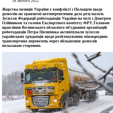
18 лютого 2022
Жорстка позиція України у конфлікті з Польщею щодо
дозволів на транзитні автоперевезення дала результати.
Зусилля Федерації роботодавців України на чолі з Дмитром
Олійником та голови Експортного комітету ФРУ, Головою
правління Волинського обласного об'єднання організацій
роботодавців Петра Пилипюка активізували зусилля
українських урядовців щодо розблокування міжнародних
транспортних перевезень через збільшення дозволів
польською стороною.