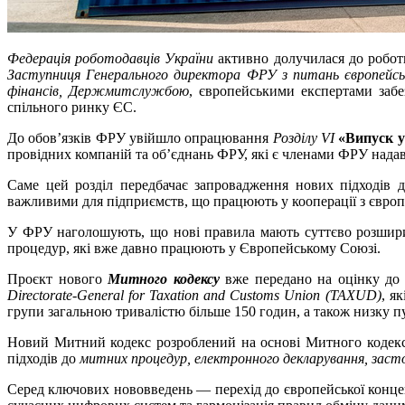
Федерація роботодавців України
активно долучилася до робо
Заступниця Генерального директора ФРУ з питань європейськ
фінансів, Держмитслужбою
, європейськими експертами заб
спільного ринку ЄС.
До обов’язків ФРУ увійшло опрацювання
Розділу VI
«Випуск у
провідних компаній та об’єднань ФРУ, які є членами ФРУ надава
Саме цей розділ передбачає запровадження нових підходів 
важливими для підприємств, що працюють у кооперації з євро
У ФРУ наголошують, що нові правила мають суттєво розширит
процедур, які вже давно працюють у Європейському Союзі.
Проєкт нового
Митного кодексу
вже передано на оцінку до Є
Directorate-General for Taxation and Customs Union (TAXUD)
, я
групи загальною тривалістю більше 150 годин, а також низку пуб
Новий Митний кодекс розроблений на основі Митного кодексу
підходів до
митних процедур, електронного декларування, зас
Серед ключових нововведень — перехід до європейської конце