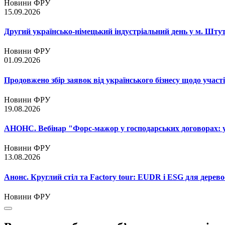
Новини ФРУ
15.09.2026
Другий українсько-німецький індустріальний день у м. Шту
Новини ФРУ
01.09.2026
Продовжено збір заявок від українського бізнесу щодо участ
Новини ФРУ
19.08.2026
АНОНС. Вебінар "Форс-мажор у господарських договорах: ум
Новини ФРУ
13.08.2026
Анонс. Круглий стіл та Factory tour: EUDR і ESG для дерево
Новини ФРУ