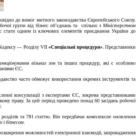
повідно до вимог митного законодавства Європейського Союзу.
бочої групи від бізнес об’єднань та спільно з
Міністерством
є стати одним із ключових елементів приєднання України до
 Кодексу — Розділу VII
«Спеціальні процедури»
. Представники
ункціонування вільних зон
та інших процедур, які є особливо
аніями ЄС.
давство часто обмежує використання окремих інструментів та
ленні консультації з експертами ЄС, зокрема представниками
кому праву. За цей період проведено понад 60 засідань робочої
.
озділів та 781 статтю. Він передбачає комплексне оновлення
 і бізнесом
.
розширення можливостей електронної взаємодії, запровадження