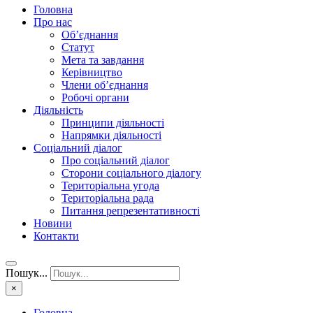
Головна
Про нас
Об’єднання
Статут
Мета та завдання
Керівництво
Члени об’єднання
Робочі органи
Діяльність
Принципи діяльності
Напрямки діяльності
Соціальний діалог
Про соціальний діалог
Сторони соціального діалогу
Територіальна угода
Територіальна рада
Питання репрезентативності
Новини
Контакти
Пошук...
×
Головна