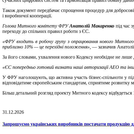
сучасних цифрових систем та гармонізація правил обміну даним
Також документ передбачає спрощення процедур для добросовіс
і виробничої кооперації.
Голова Митного комітету ФРУ
Анатолій Макаренко
під час з
переходу до спільних правил роботи з ЄС.
«ФРУ входить в робочу групу з опрацювання нового Митного к
приблизно 10% — це перехідні положення»,
— зазначив Анатолі
За його словами, ухвалення нового Кодексу необхідне не лише д
«ЄС попередньо готовий визнати наші авторизації АЕО та інші 
У ФРУ наголошують, що активна участь бізнес-спільноти у під
відповідатиме європейським стандартам, сприятиме розвитку мі
Більш детальний розгляд проекту Митного кодексу відбудеться 1
31.12.2026
Запрошуємо українських виробників постачати продукцію д