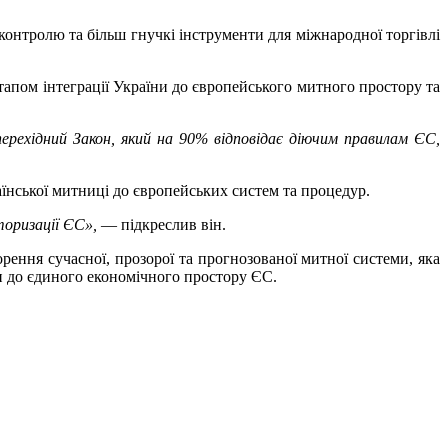
онтролю та більш гнучкі інструменти для міжнародної торгівлі
тапом інтеграції України до європейського митного простору та
ерехідний Закон, який на 90% відповідає діючим правилам ЄС,
раїнської митниці до європейських систем та процедур.
торизації ЄС»,
— підкреслив він.
ення сучасної, прозорої та прогнозованої митної системи, яка
ни до єдиного економічного простору ЄС.