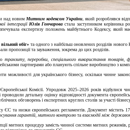
ти над новим
Митним кодексом України
, який розроблявся від
ої інтеграції
Юлія Гончарова
стала заступником керівника ро
езпечувала експертизу положень майбутнього Кодексу, який ма
 вільний обіг»
та одного з найбільш оновлених розділів нового
ли пропозиції та зауваження, зокрема до цих розділів.
до
транзиту, переробки, спеціального використання товарів, ф
пейськими партнерами або планують спільне виробництво з комп
и можливості для українського бізнесу, оскільки чинне законо
вропейської Комісії. Упродовж 2025–2026 років відбулися чис
кі проводили детальну оцінку відповідності документа європейсь
лічних обговорень і експертних круглих столів за участі бізнесу
 ЄС та низки європейських регламентів. Документ містить 17 р
тосування гарантій, митного контролю
та
взаємодії між державою
пції митних процедур замість чинної системи митних режимів, 