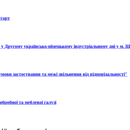
тгарт
і у Другому українсько-німецькому індустріальному дні у м. 
ови застосування та межі звільнення від відповідальності"
обробної та меблевої галузі