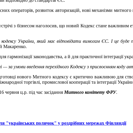
и відповідно до стандартів ЄС.
них операторів, розвиток авторизацій, нові механізми митного к
устрічі з бізнесом наголосив, що новий Кодекс стане важливим е
одексу України, який має відповідати вимогам ЄС. І це буде п
й Макаренко.
ля гармонізації законодавства, а й для практичної інтеграції ук
— за умови введення перехідного Кодексу з присвоєнням коду ав
готовці нового Митного кодексу є критично важливою для створ
жнародної торгівлі, промислової кооперації та інтеграції Украї
6 червня ц.р. під час засідання
Митного комітету ФРУ
.
ля "українських поличок" у роздрібних мережах Фінляндії